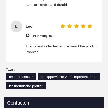
parts are stable and durable.
L
Leo
Het is nuttig. (60)
The patient seller helped me select the product
I wanted.
Tags:
smt druksensor
de oppervlakte zet componenten op
kic thermische profiler
Contacten