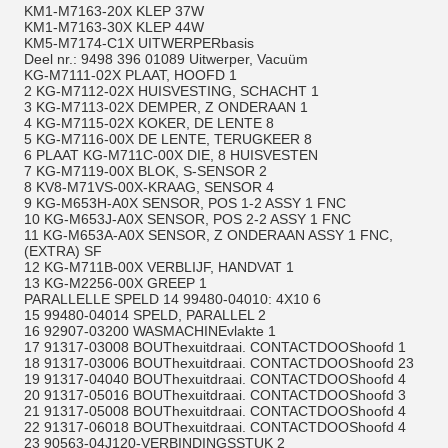
KM1-M7163-20X KLEP 37W
KM1-M7163-30X KLEP 44W
KM5-M7174-C1X UITWERPERbasis
Deel nr.: 9498 396 01089 Uitwerper, Vacuüm
KG-M7111-02X PLAAT, HOOFD 1
2 KG-M7112-02X HUISVESTING, SCHACHT 1
3 KG-M7113-02X DEMPER, Z ONDERAAN 1
4 KG-M7115-02X KOKER, DE LENTE 8
5 KG-M7116-00X DE LENTE, TERUGKEER 8
6 PLAAT KG-M711C-00X DIE, 8 HUISVESTEN
7 KG-M7119-00X BLOK, S-SENSOR 2
8 KV8-M71VS-00X-KRAAG, SENSOR 4
9 KG-M653H-A0X SENSOR, POS 1-2 ASSY 1 FNC
10 KG-M653J-A0X SENSOR, POS 2-2 ASSY 1 FNC
11 KG-M653A-A0X SENSOR, Z ONDERAAN ASSY 1 FNC,
(EXTRA) SF
12 KG-M711B-00X VERBLIJF, HANDVAT 1
13 KG-M2256-00X GREEP 1
PARALLELLE SPELD 14 99480-04010: 4X10 6
15 99480-04014 SPELD, PARALLEL 2
16 92907-03200 WASMACHINEvlakte 1
17 91317-03008 BOUThexuitdraai. CONTACTDOOShoofd 1
18 91317-03006 BOUThexuitdraai. CONTACTDOOShoofd 23
19 91317-04040 BOUThexuitdraai. CONTACTDOOShoofd 4
20 91317-05016 BOUThexuitdraai. CONTACTDOOShoofd 3
21 91317-05008 BOUThexuitdraai. CONTACTDOOShoofd 4
22 91317-06018 BOUThexuitdraai. CONTACTDOOShoofd 4
23 90563-04J120-VERBINDINGSSTUK 2