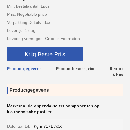
Min. bestelaantal: 1pcs
Prijs: Negotiable price
Verpakking Details: Box
Levertijd: 1 dag
Levering vermogen: Groot in voorraden
Krijg Beste Prijs
Productgegevens
Productbeschrijving
Beoordeli
& Recens
Productgegevens
Markeren:
de oppervlakte zet componenten op
,
kic thermische profiler
Delenaantal:
Kg-m7171-A0X