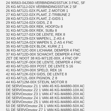
24 90563-04J360-VERBINDINGSSTUK 3 FNC, SF
25 KG-M711J-02X VERBINDINGSSTUK 2 SF
26 KG-M7121-02X PLAAT, Z-MOTOR 1
27 KG-M7122-02X PLAAT, Z-TRIBUNE 2
28 KG-M7123-02X PLAAT, Z-GIDS 1
29 KG-M7124-02X GIDS, Z 8
30 KG-M7125-00X REK, HOOFDz 8
31 KG-M7126-00X REK, SUBz 8
32 KG-M7127-02X DE LENTE, REK 8
33 KG-M7129-02X WAPEN L, Z-AS 4
34 KG-M712A-02X WAPEN S, Z-AS 4 FNC
35 KG-M712B-02X BLOK, KURK Z 1
36 KG-M712C-00X LICHAAM, DEMPER 4 FNC
37 KG-M712D-00X SCHACHT, DEMPER 4 FNC
ZET DE NOOT 38 KG-M712E-00X, 4 FNC OP
39 KG-M712F-00X DE LENTE, DEMPER 4 FNC
40 KG-M712G-00X POST, DE LENTE S 16
41 KG-M712H-00X SPELD, REK 16
42 KG-M712K-02X GIDS, DE LENTE 8
43 KG-M712L-00X PIGNON, Z 8
44 KG-M712M-00X STEUN, MOTOR 8
DE SERVOmotor Z1 1 VAN 45 KG-M4880-00X AC
DE SERVOmotor Z2 1 VAN 46 KG-M4880-10X AC
DE SERVOmotor Z3 1 VAN 47 KG-M4880-20X AC
DE SERVOmotor Z4 1 VAN 48 KG-M4880-30X AC
DE SERVOmotor Z5 1 VAN 49 KG-M4880-40X AC
50 DE SERVOmotor Z6 1 VAN KG-M4880-50X AC
51 DE SERVOmotor Z7 1 VAN KG-M4880-60X AC