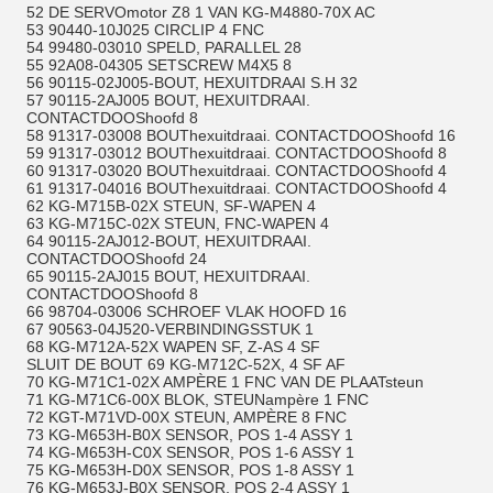
52 DE SERVOmotor Z8 1 VAN KG-M4880-70X AC
53 90440-10J025 CIRCLIP 4 FNC
54 99480-03010 SPELD, PARALLEL 28
55 92A08-04305 SETSCREW M4X5 8
56 90115-02J005-BOUT, HEXUITDRAAI S.H 32
57 90115-2AJ005 BOUT, HEXUITDRAAI.
CONTACTDOOShoofd 8
58 91317-03008 BOUThexuitdraai. CONTACTDOOShoofd 16
59 91317-03012 BOUThexuitdraai. CONTACTDOOShoofd 8
60 91317-03020 BOUThexuitdraai. CONTACTDOOShoofd 4
61 91317-04016 BOUThexuitdraai. CONTACTDOOShoofd 4
62 KG-M715B-02X STEUN, SF-WAPEN 4
63 KG-M715C-02X STEUN, FNC-WAPEN 4
64 90115-2AJ012-BOUT, HEXUITDRAAI.
CONTACTDOOShoofd 24
65 90115-2AJ015 BOUT, HEXUITDRAAI.
CONTACTDOOShoofd 8
66 98704-03006 SCHROEF VLAK HOOFD 16
67 90563-04J520-VERBINDINGSSTUK 1
68 KG-M712A-52X WAPEN SF, Z-AS 4 SF
SLUIT DE BOUT 69 KG-M712C-52X, 4 SF AF
70 KG-M71C1-02X AMPÈRE 1 FNC VAN DE PLAATsteun
71 KG-M71C6-00X BLOK, STEUNampère 1 FNC
72 KGT-M71VD-00X STEUN, AMPÈRE 8 FNC
73 KG-M653H-B0X SENSOR, POS 1-4 ASSY 1
74 KG-M653H-C0X SENSOR, POS 1-6 ASSY 1
75 KG-M653H-D0X SENSOR, POS 1-8 ASSY 1
76 KG-M653J-B0X SENSOR, POS 2-4 ASSY 1