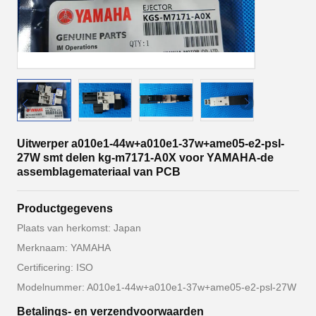
Uitwerper a010e1-44w+a010e1-37w+ame05-e2-psl-
27W smt delen kg-m7171-A0X voor YAMAHA-de
assemblagemateriaal van PCB
Productgegevens
Plaats van herkomst: Japan
Merknaam: YAMAHA
Certificering: ISO
Modelnummer: A010e1-44w+a010e1-37w+ame05-e2-psl-27W
Betalings- en verzendvoorwaarden