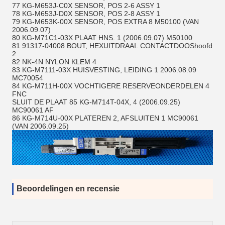
77 KG-M653J-C0X SENSOR, POS 2-6 ASSY 1
78 KG-M653J-D0X SENSOR, POS 2-8 ASSY 1
79 KG-M653K-00X SENSOR, POS EXTRA 8 M50100 (VAN
2006.09.07)
80 KG-M71C1-03X PLAAT HNS. 1 (2006.09.07) M50100
81 91317-04008 BOUT, HEXUITDRAAI. CONTACTDOOShoofd
2
82 NK-4N NYLON KLEM 4
83 KG-M7111-03X HUISVESTING, LEIDING 1 2006.08.09
MC70054
84 KG-M711H-00X VOCHTIGERE RESERVEONDERDELEN 4
FNC
SLUIT DE PLAAT 85 KG-M714T-04X, 4 (2006.09.25)
MC90061 AF
86 KG-M714U-00X PLATEREN 2, AFSLUITEN 1 MC90061
(VAN 2006.09.25)
Beoordelingen en recensie