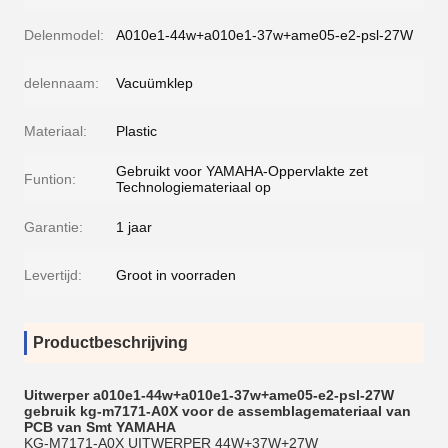
Delenmodel:
A010e1-44w+a010e1-37w+ame05-e2-psl-27W
delennaam:
Vacuümklep
Materiaal:
Plastic
Gebruikt voor YAMAHA-Oppervlakte zet
Funtion:
Technologiemateriaal op
Garantie:
1 jaar
Levertijd:
Groot in voorraden
Productbeschrijving
Uitwerper a010e1-44w+a010e1-37w+ame05-e2-psl-27W
gebruik kg-m7171-A0X voor de assemblagemateriaal van
PCB van Smt YAMAHA
KG-M7171-A0X UITWERPER 44W+37W+27W