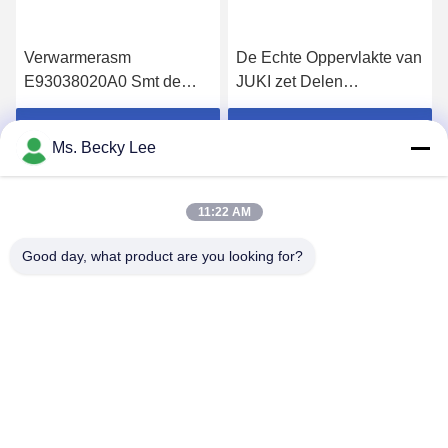
Verwarmerasm
De Echte Oppervlakte van
E93038020A0 Smt de
JUKI zet Delen
Automaat van
E23269980A0 ATC
Machinevervangstukken
GECOMPENSEERDE
Krijg Beste Prijs
Krijg Beste Prijs
Ms. Becky Lee
JUKI KD775 1
CHEF- ASM 2 VOOR
Jaargarantie
ATC 740 op
11:22 AM
Good day, what product are you looking for?
PING YOU INDUSTRIAL CO.,LTD
info@py-smt.com
86-755-23501556
Ten westen van de tweede verdieping, gebouw 10,