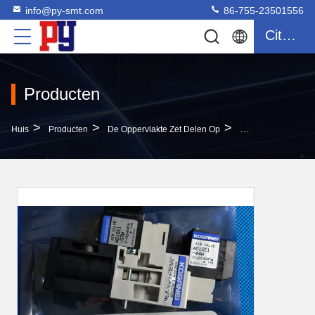
info@py-smt.com
86-755-23501556
Citaat
Producten
>
>
>
Huis
Producten
De Oppervlakte Zet Delen Op
Uitwerper A010e1