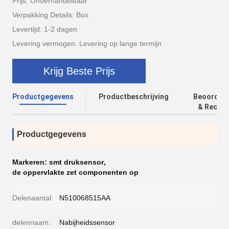
Prijs: Onderhandelbaar
Verpakking Details: Box
Levertijd: 1-2 dagen
Levering vermogen: Levering op lange termijn
Krijg Beste Prijs
Productgegevens
Productbeschrijving
Beoordeli
& Recens
Productgegevens
Markeren:
smt druksensor
,
de oppervlakte zet componenten op
Delenaantal:
N510068515AA
delennaam:
Nabijheidssensor