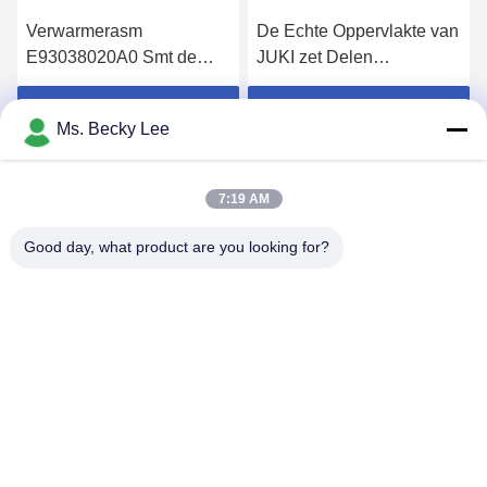
Verwarmerasm
De Echte Oppervlakte van
E93038020A0 Smt de
JUKI zet Delen
Automaat van
E23269980A0 ATC
Machinevervangstukken
GECOMPENSEERDE
Krijg Beste Prijs
Krijg Beste Prijs
Ms. Becky Lee
JUKI KD775 1
CHEF- ASM 2 VOOR
Jaargarantie
ATC 740 op
7:19 AM
Good day, what product are you looking for?
PING YOU INDUSTRIAL CO.,LTD
info@py-smt.com
86-755-23501556
Ten westen van de tweede verdieping, gebouw 10,
Zhengzhong Science Park, Xintian Community, Fuhai Street,