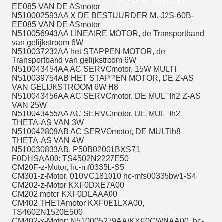
EE085 VAN DE ASmotor
N510002593AA X DE BESTUURDER M.-J2S-60B-
EE085 VAN DE ASmotor
N510056943AA LINEAIRE MOTOR, de Transportband
van gelijkstroom 6W
N510037232AA het STAPPEN MOTOR, de
Transportband van gelijkstroom 6W
N510043454AA AC SERVOmotor, 15W MULTI
N510039754AB HET STAPPEN MOTOR, DE Z-AS
VAN GELIJKSTROOM 6W H8
N510043456AA AC SERVOmotor, DE MULTIh2 Z-AS
VAN 25W
N510043455AA AC SERVOmotor, DE MULTIh2
THETA-AS VAN 3W
N510042809AB AC SERVOmotor, DE MULTIh8
THETA-AS VAN 4W
N510030833AB, P50B02001BXS71
F0DHSAA00: TS4502N2227E50
CM20F-z-Motor, hc-mf0335b-S5
CM301-z-Motor, 010VC181010 hc-mfs00335bw1-S4
CM202-z-Motor KXF0DXE7A00
CM202 motor KXF0DLAAA00
CM402 THETAmotor KXF0E1LXA00,
TS4602N1520E500
CM402-x-Motor: N510005279AA/KXF0CWNAA00, hc-