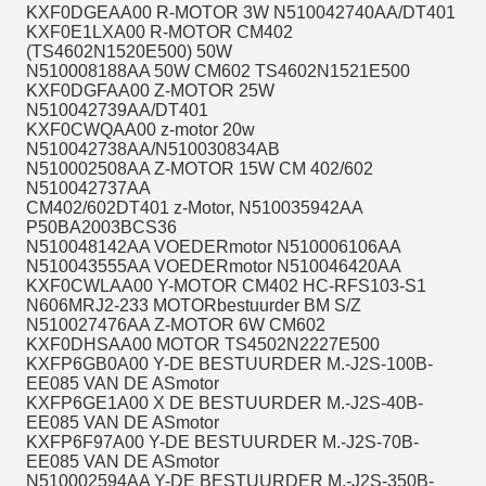
KXF0DGEAA00 R-MOTOR 3W N510042740AA/DT401
KXF0E1LXA00 R-MOTOR CM402
(TS4602N1520E500) 50W
N510008188AA 50W CM602 TS4602N1521E500
KXF0DGFAA00 Z-MOTOR 25W
N510042739AA/DT401
KXF0CWQAA00 z-motor 20w
N510042738AA/N510030834AB
N510002508AA Z-MOTOR 15W CM 402/602
N510042737AA
CM402/602DT401 z-Motor, N510035942AA
P50BA2003BCS36
N510048142AA VOEDERmotor N510006106AA
N510043555AA VOEDERmotor N510046420AA
KXF0CWLAA00 Y-MOTOR CM402 HC-RFS103-S1
N606MRJ2-233 MOTORbestuurder BM S/Z
N510027476AA Z-MOTOR 6W CM602
KXF0DHSAA00 MOTOR TS4502N2227E500
KXFP6GB0A00 Y-DE BESTUURDER M.-J2S-100B-
EE085 VAN DE ASmotor
KXFP6GE1A00 X DE BESTUURDER M.-J2S-40B-
EE085 VAN DE ASmotor
KXFP6F97A00 Y-DE BESTUURDER M.-J2S-70B-
EE085 VAN DE ASmotor
N510002594AA Y-DE BESTUURDER M.-J2S-350B-