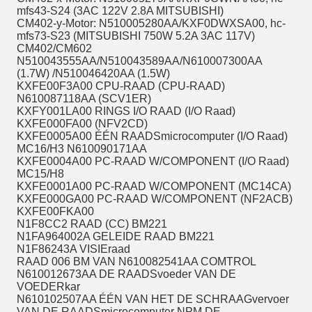
mfs43-S24 (3AC 122V 2.8A MITSUBISHI)
CM402-y-Motor: N510005280AA/KXF0DWXSA00, hc-
mfs73-S23 (MITSUBISHI 750W 5.2A 3AC 117V)
CM402/CM602
N510043555AA/N510043589AA/N610007300AA
(1.7W) /N510046420AA (1.5W)
KXFE00F3A00 CPU-RAAD (CPU-RAAD)
N610087118AA (SCV1ER)
KXFY001LA00 RINGS I/O RAAD (I/O Raad)
KXFE000FA00 (NFV2CD)
KXFE0005A00 ÉÉN RAADSmicrocomputer (I/O Raad)
MC16/H3 N610090171AA
KXFE0004A00 PC-RAAD W/COMPONENT (I/O Raad)
MC15/H8
KXFE0001A00 PC-RAAD W/COMPONENT (MC14CA)
KXFE000GA00 PC-RAAD W/COMPONENT (NF2ACB)
KXFE00FKA00
N1F8CC2 RAAD (CC) BM221
N1FA964002A GELEIDE RAAD BM221
N1F86243A VISIEraad
RAAD 006 BM VAN N610082541AA COMTROL
N610012673AA DE RAADSvoeder VAN DE
VOEDERkar
N610102507AA ÉÉN VAN HET DE SCHRAAGvervoer
VAN DE RAADSmicrocomputer NPM DE