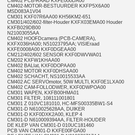
CM402 PCB-RAAD KXFE000DA00
CM402-MOTOR-BESTUURDER KXFP5X6A00
MSD083A1V04
CM301 KXF07R6AA00 KH56KM2-651
CM301/402/602-filter-Houder KXFX03EMA00 Houder
KXFB029DB00
N21003055AA
CM402 HOOFDcamera (PCB-CAMERA),
KXFX036HA00; N51023795AA; VISIEraad
KXFE0008A00 KXF0DGEAA00
CM212/402/602 SENSOR KXF0DWVWA01
CM202 KXFW1KHAA00
CM402 BALlat, KXF0DOPAA00
CM402 MOTOR KXF0DHSAA00
CM402 SCHACHT, NS10015533AA
CM402 AC SERVOmotor, 50W MULTI, KXF0E1LXA00
CM402 CAM-FOLLODWER, KXF0DWPOA00
CM301 WAPEN, KXFB00HMA01
CM301 FILTER, 108111001801
CM301 Z 010VC181010, HC-MFS00335BW1-S4
CM301-D N610025628AA, DUIKER
CM301-D KXF0DXK2A00, KLEP 4
CM301-D N610009394AA, FILTER-HOUDER
DE KLEP VAN CM301-D 010UC181460
PCB VAN CM301-D KXFE00FGA00