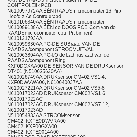
CONTROLEilk PCB
N610097972AA ÉÉN RAADSmicrocomputer 16 Pijp
Hoofd z-As Controleraad
N610106340AA ÉÉN RAADSmicrocomputer
N610099138AA ÉÉN de DOOS PCB-Com van de
RAADSmicrocomputer cpu (Pit binnen),
N610121793AA
N610059330AA PC-DE SUBraad VAN DE
RAADSw/component STROOMUITVAL
N610063804AA PC-I/O de Ladingsraad van de
RAADSw/component Ring
KXF0DQXAA00 DE SENSOR VAN DE DRUKsensor
DT401 (N510025620AA)
N610026749AA DRUKsensor CM402 VS1-4,
KXF0DWVWA00, N610040037AA
N610027221AA DRUKsensor CM402 VS5-8
N610017022AD DRUKsensor CM602 VS1-6,
N610017022AC
N610017023AC DRUKsensor CM602 VS7-12,
N610017023AD
N510054833AA STROOMsensor
CM402, KXFE0DWVRA00
CM402, KXF00GXA00
CM402, KXFE0014A00