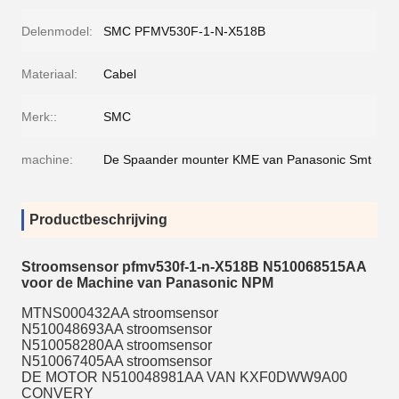
Delenmodel:
SMC PFMV530F-1-N-X518B
Materiaal:
Cabel
Merk::
SMC
machine:
De Spaander mounter KME van Panasonic Smt
Productbeschrijving
Stroomsensor pfmv530f-1-n-X518B N510068515AA
voor de Machine van Panasonic NPM
MTNS000432AA stroomsensor
N510048693AA stroomsensor
N510058280AA stroomsensor
N510067405AA stroomsensor
DE MOTOR N510048981AA VAN KXF0DWW9A00
CONVERY