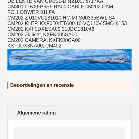
DE LENTE VAN CM301-D N210076717AA
CM301-D KXFP6ELIHA00 CABLECM202 CAM-
FOLLODWER 01LFA
CM202 Z 010VC181010 HC-MFS00335BW1-S4
CM202 KLEP, KXF0DXETA00 10-VQ110V-5MO-X153
CM202 KXF0DXESA00 010DC181046
CM202 ZIJlicht, KXFK005SA00
CM202 CAMERA, KXFK00CA00
KXF0DX8NA00; CM402
Beoordelingen en recensie
Algemene rating