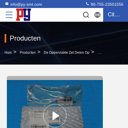
info@py-smt.com
86-755-23501556
Citaat
Producten
>
>
>
Huis
Producten
De Oppervlakte Zet Delen Op
Panasonic-De Oppe