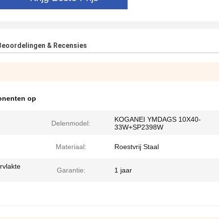
Beoordelingen & Recensies
onenten op
KOGANEI YMDAGS 10X40-
Delenmodel:
33W+SP2398W
Materiaal:
Roestvrij Staal
vlakte
Garantie:
1 jaar