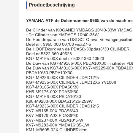
Productbeschrijving
YAMAHA-ATF de Delennummer 9965 van de machine
De Cilinder van KOGANEI YMDAGS 10*40-33W YMDAG
: De Cilinder van YMDAGS 10*40-33W
De Hoofdreparatie van DSLSC. Omvat Vervangingscilind
Deel nr.: 9965 000 00788 wsa27-5
De HOOFDkurk van de PDAS6x30pdas6*30 CILINDER
Deel nr 5322 360 40523
KG7-M9165-00X deel nr 5322 360 40523
De Duw van KG7-M9166-00X PBDA10X30 in cilinder P
De Duw van KG7-M9166-00X KV7-M9229-00X PBDA10X30
PBDA10*30 PBDA10X30
KG7-M9236-00X CILINDER JDAD12*5
KG7-M9236-00X CILINDER JDAD12X5 YV100II
KG7-M9165-00X PDAS6*30
KH5-M9176-00X PDAS6*30
KG7-M9166-00X PBDA10*30
K98-M9283-00X BDAS16*25-259W
KG7-M9236-00X CILINDER JDAD12*5
KV7-M9165-00X PDAS6*40
KV7-M9179-A0X PDAS6*40
KV7-M9237-00X PBSA10*5-W
KV7-M9283-00X YMDA16*35-1W
KM1-M9605-02X CILINDERklem