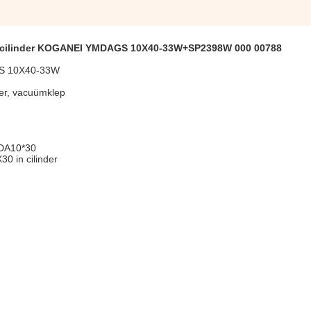
cilinder KOGANEI YMDAGS 10X40-33W+SP2398W 000 00788
S 10X40-33W
er, vacuümklep
BDA10*30
 in cilinder