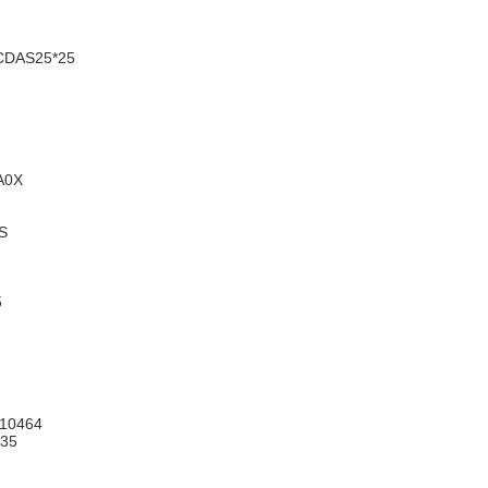
CDAS25*25
A0X
S
5
 10464
35