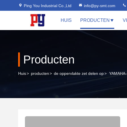
Ping You Industrial Co.,Ltd
info@py-smt.com
HUIS
PRODUCTEN
V
Producten
Huis
>
producten
>
de oppervlakte zet delen op
>
YAMAHA-A