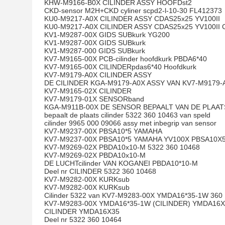
KHW-M9166-B0X CILINDER ASSY HOOFDst2
CKD-sensor M2H+CKD cyliner scpd2-l-10-30 FL412373
KU0-M9217-A0X CILINDER ASSY CDAS25x25 YV100II
KU0-M9217-A0X CILINDER ASSY CDAS25x25 YV100II 
KV1-M9287-00X GIDS SUBkurk YG200
KV1-M9287-00X GIDS SUBkurk
KV1-M9287-000 GIDS SUBkurk
KV7-M9165-00X PCB-cilinder hoofdkurk PBDA6*40
KV7-M9165-00X CILINDERpdas6*40 Hoofdkurk
KV7-M9179-A0X CILINDER ASSY
DE CILINDER KGA-M9179-A0X ASSY VAN KV7-M9179-
KV7-M9165-02X CILINDER
KV7-M9179-01X SENSORband
KGA-M911B-00X DE SENSOR BEPAALT VAN DE PLAAT
bepaalt de plaats cilinder 5322 360 10463 van speld
cilinder 9965 000 09066 assy met inbegrip van sensor
KV7-M9237-00X PBSA10*5 YAMAHA
KV7-M9237-00X PBSA10*5 YAMAHA YV100X PBSA10X
KV7-M9269-02X PBDA10x10-M 5322 360 10468
KV7-M9269-02X PBDA10x10-M
DE LUCHTcilinder VAN KOGANEI PBDA10*10-M
Deel nr CILINDER 5322 360 10468
KV7-M9282-00X KURKsub
KV7-M9282-00X KURKsub
Cilinder 5322 van KV7-M9283-00X YMDA16*35-1W 360
KV7-M9283-00X YMDA16*35-1W (CILINDER) YMDA16X
CILINDER YMDA16X35
Deel nr 5322 360 10464