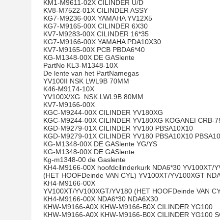
KM1-M9611-02X CILINDER U/D
KV8-M7522-01X CILINDER ASSY
KG7-M9236-00X YAMAHA YV12X5
KG7-M9165-00X CILINDER 6X30
KV7-M9283-00X CILINDER 16*35
KG7-M9166-00X YAMAHA PDA10X30
KV7-M9165-00X PCB PBDA6*40
KG-M1348-00X DE GASlente
PartNo KL3-M1348-10X
De lente van het PartNamegas
YV100II NSK LWL9B 70MM
K46-M9174-10X
YV100X/XG: NSK LWL9B 80MM
KV7-M9166-00X
KGC-M9244-00X CILINDER YV180XG
KGC-M9244-00X CILINDER YV180XG KOGANEI CRB-
KGD-M9279-01X CILINDER YV180 PBSA10X10
KGD-M9279-01X CILINDER YV180 PBSA10X10 PBSA10
KG-M1348-00X DE GASlente YG/YS
KG-M1348-00X DE GASlente
Kg-m1348-00 de Gaslente
KH4-M9166-00X hoofdcilinderkurk NDA6*30 YV100XT/
(HET HOOFDeinde VAN CYL) YV100XT/YV100XGT NDA
KH4-M9166-00X
YV100XT/YV100XGT/YV180 (HET HOOFDeinde VAN CY
KH4-M9166-00X NDA6*30 NDA6X30
KHW-M9166-A0X KHW-M9166-B0X CILINDER YG100
KHW-M9166-A0X KHW-M9166-B0X CILINDER YG100 S