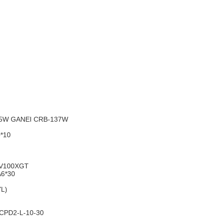
75W GANEI CRB-137W
*10
YV100XGT
6*30
L)
CPD2-L-10-30