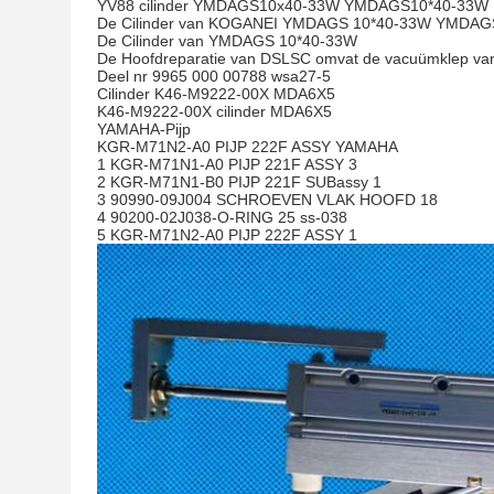
YV88 cilinder YMDAGS10x40-33W YMDAGS10*40-33W
De Cilinder van KOGANEI YMDAGS 10*40-33W YMDAG
De Cilinder van YMDAGS 10*40-33W
De Hoofdreparatie van DSLSC omvat de vacuümklep van 
Deel nr 9965 000 00788 wsa27-5
Cilinder K46-M9222-00X MDA6X5
K46-M9222-00X cilinder MDA6X5
YAMAHA-Pijp
KGR-M71N2-A0 PIJP 222F ASSY YAMAHA
1 KGR-M71N1-A0 PIJP 221F ASSY 3
2 KGR-M71N1-B0 PIJP 221F SUBassy 1
3 90990-09J004 SCHROEVEN VLAK HOOFD 18
4 90200-02J038-O-RING 25 ss-038
5 KGR-M71N2-A0 PIJP 222F ASSY 1