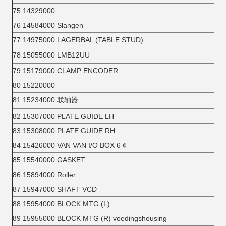
75 14329000
76 14584000 Slangen
77 14975000 LAGERBAL (TABLE STUD)
78 15055000 LMB12UU
79 15179000 CLAMP ENCODER
80 15220000
81 15234000 联轴器
82 15307000 PLATE GUIDE LH
83 15308000 PLATE GUIDE RH
84 15426000 VAN VAN I/O BOX 6 ¢
85 15540000 GASKET
86 15894000 Roller
87 15947000 SHAFT VCD
88 15954000 BLOCK MTG (L)
89 15955000 BLOCK MTG (R) voedingshousing