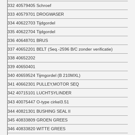
332 40579405 Schroef
333 40579701 DROGWASER
334 40622703 Tijdgordel
335 40622704 Tijdgordel
336 40648701 BRUS
337 40652201 BELT (Seq.-2596 B/C zonder verificatie)
338 40652202
339 40650401
340 40659524 Tijmgordel (B 210MXL)
341 40662301 PULLEY,MOTOR SEQ
342 40715101 LUCHTSYLINDER
343 40075447 O-type cirkel3.51
344 40821301 BUSHING SEAL II
345 40833809 GROEN GREES
346 40833820 WITTE GREES