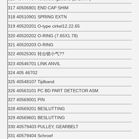
317 40506801 END CAP SHIM
318 40510901 SPRING EXTN
319 40520201 O-type cirkel12.22.65
320 40520202 O-RING (7.65X1.78)
321 40520203 O-RING
322 40525301 转台锁小气??
323 40546701 LINK ANVIL
324 405 46702
325 40548107 Tijdband
326 40563101 PC BD PART DETECTOR ASM
327 40569001 PIN
328 40569201 BESLUTTING
329 40569601 BESLUTTING
330 40579403 PULLEY, GEARBELT
331 40579404 Schroef