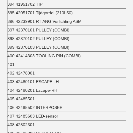
394 41951702 TIP
395 42051701 Tijdgordel (210L50)
396 42239901 RT ANG Verlichting ASM
397 42370101 PULLEY (COMBI)
398 42370102 PULLEY (COMBI)
399 42370103 PULLEY (COMBI)
400 42414303 TOOLING PIN (COMBI)
401
402 42478001
403 42480101 ESCAPE LH
404 42480201 Escape-RH
405 42485501
406 42485502 INTERPOSER
407 42485603 LED-sensor
408 42502301