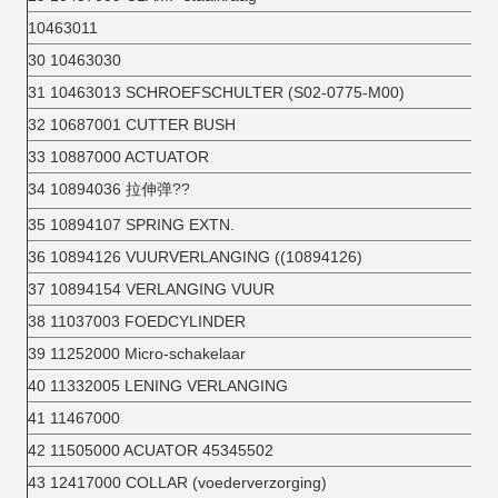
10463011
30 10463030
31 10463013 SCHROEFSCHULTER (S02-0775-M00)
32 10687001 CUTTER BUSH
33 10887000 ACTUATOR
34 10894036 拉伸弹??
35 10894107 SPRING EXTN.
36 10894126 VUURVERLANGING ((10894126)
37 10894154 VERLANGING VUUR
38 11037003 FOEDCYLINDER
39 11252000 Micro-schakelaar
40 11332005 LENING VERLANGING
41 11467000
42 11505000 ACUATOR 45345502
43 12417000 COLLAR (voederverzorging)