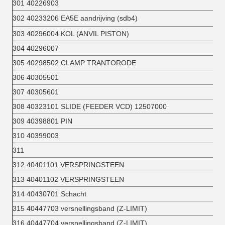
301 40226903
302 40233206 EA5E aandrijving (sdb4)
303 40296004 KOL (ANVIL PISTON)
304 40296007
305 40298502 CLAMP TRANTORODE
306 40305501
307 40305601
308 40323101 SLIDE (FEEDER VCD) 12507000
309 40398801 PIN
310 40399003
311
312 40401101 VERSPRINGSTEEN
313 40401102 VERSPRINGSTEEN
314 40430701 Schacht
315 40447703 versnellingsband (Z-LIMIT)
316 40447704 versnellingsband (Z-LIMIT)