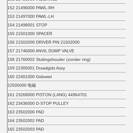
152 21496000 PAWL-RH
153 21497000 PAWL-LH
154 21498001 STOP
155 21501000 SPACER
156 21502000 DRIVER PIN 21502000
157 21746000 ANVIL DUMP VALVE
158 21760002 Sluitingshouder (zonder ring)
159 22305001 Draadgids Assy
160 22401000 Gidswiel
22505000 电磁
161 23268000 PISTON (LANG) 44964701
162 23436000 D-STOP PULLEY
163 23502000 PAD
164 23502002 PAD
165 23502003 PAD