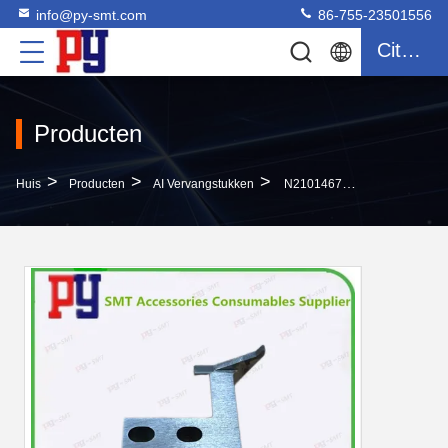
info@py-smt.com
86-755-23501556
Citaat
Producten
>
>
>
Huis
Producten
AI Vervangstukken
N210146727AA CUTTER Panasonic SMT Onderdelen AI Onderdelen Vervangingsonderdelen