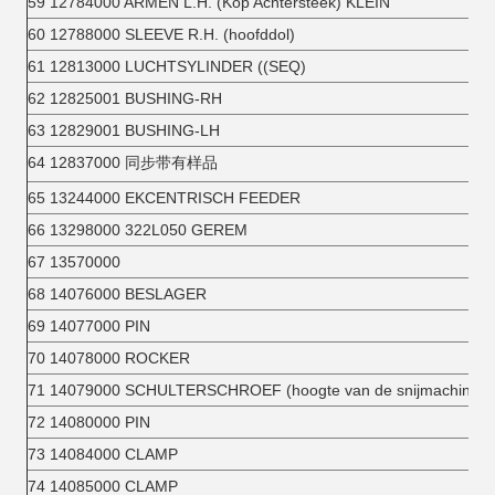
59 12784000 ARMEN L.H. (Kop Achtersteek) KLEIN
60 12788000 SLEEVE R.H. (hoofddol)
61 12813000 LUCHTSYLINDER ((SEQ)
62 12825001 BUSHING-RH
63 12829001 BUSHING-LH
64 12837000 同步带有样品
65 13244000 EKCENTRISCH FEEDER
66 13298000 322L050 GEREM
67 13570000
68 14076000 BESLAGER
69 14077000 PIN
70 14078000 ROCKER
71 14079000 SCHULTERSCHROEF (hoogte van de snijmachine)
72 14080000 PIN
73 14084000 CLAMP
74 14085000 CLAMP