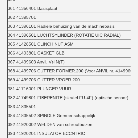
361 41356401 Basisplaat
362 41395701
363 41396101 Radiële behuizing van de machinebasis
364 41396501 LUCHTSYLINDER (ROTATIE UIC RADIAL)
365 41428501 CLINCH NUT ASM
366 41493801 GASKET GLB
367 41499603 Anvil, Vsl N(T)
368 41499706 CUTTER FORMER.200 (Voor ANVIL nr. 41499603)
369 41499706 CUTTER VROER.200
381 41716001 PLUNGER VUUR
382 41749801 FIBERENITE (sleutel FU-4F) (optische sensor)
383 41835501
384 41835502 SPINDLE Gemeenschappelijk
392 41920002 WELDEN van schrootbuizen
393 41920201 INSULATOR ECCNTRIC