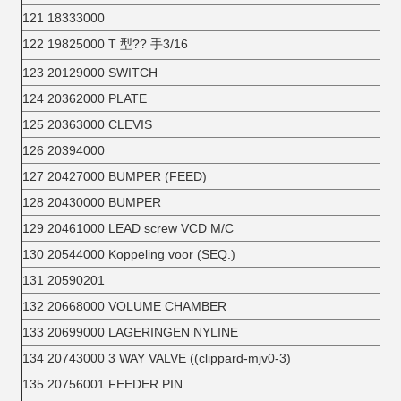
121 18333000
122 19825000 T 型?? 手3/16
123 20129000 SWITCH
124 20362000 PLATE
125 20363000 CLEVIS
126 20394000
127 20427000 BUMPER (FEED)
128 20430000 BUMPER
129 20461000 LEAD screw VCD M/C
130 20544000 Koppeling voor (SEQ.)
131 20590201
132 20668000 VOLUME CHAMBER
133 20699000 LAGERINGEN NYLINE
134 20743000 3 WAY VALVE ((clippard-mjv0-3)
135 20756001 FEEDER PIN