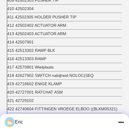
409 42502303 PUSHER TIP
410 42502304
411 42502305 HOLDER PUSHER TIP
412 42502402 ACTUATOR ARM
413 42502403 ACTUATOR ARM
414 42507901
415 42513302 RAMP BLK
416 42513303 RAMP
417 42570801 Wielplaats
418 42627902 SWITCH nabijheid NOLOC(SEQ
419 42718602 ENIGE KLAMP
420 42727001 RATCHAT ASM
421 42729102
422 42740604 FITTINGEN VROEGE ELBOO ((BLKM05321)
423 42740613 气接M8 split teeth6 split tube
Eric
424 42771501 PINION