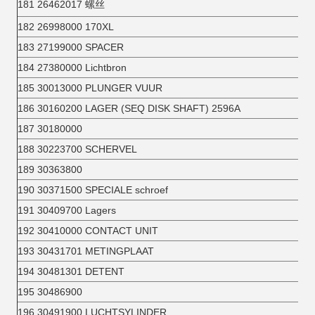
181 26462017 螺丝
182 26998000 170XL
183 27199000 SPACER
184 27380000 Lichtbron
185 30013000 PLUNGER VUUR
186 30160200 LAGER (SEQ DISK SHAFT) 2596A
187 30180000
188 30223700 SCHERVEL
189 30363800
190 30371500 SPECIALE schroef
191 30409700 Lagers
192 30410000 CONTACT UNIT
193 30431701 METINGPLAAT
194 30481301 DETENT
195 30486900
196 30491900 LUCHTSYLINDER