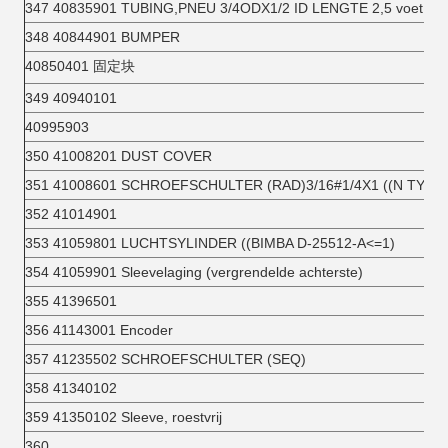
347 40835901 TUBING,PNEU 3/4ODX1/2 ID LENGTE 2,5 voet
348 40844901 BUMPER
40850401 固定块
349 40940101
40995903
350 41008201 DUST COVER
351 41008601 SCHROEFSCHULTER (RAD)3/16#1/4X1 ((N TYPE)
352 41014901
353 41059801 LUCHTSYLINDER ((BIMBA D-25512-A<=1)
354 41059901 Sleevelaging (vergrendelde achterste)
355 41396501
356 41143001 Encoder
357 41235502 SCHROEFSCHULTER (SEQ)
358 41340102
359 41350102 Sleeve, roestvrij
360