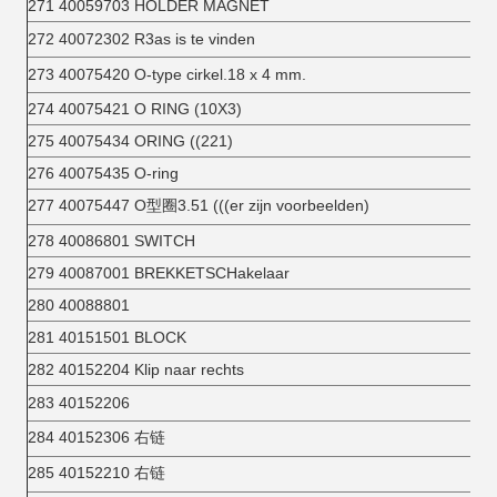
271 40059703 HOLDER MAGNET
272 40072302 R3as is te vinden
273 40075420 O-type cirkel.18 x 4 mm.
274 40075421 O RING (10X3)
275 40075434 ORING ((221)
276 40075435 O-ring
277 40075447 O型圈3.51 (((er zijn voorbeelden)
278 40086801 SWITCH
279 40087001 BREKKETSCHakelaar
280 40088801
281 40151501 BLOCK
282 40152204 Klip naar rechts
283 40152206
284 40152306 右链
285 40152210 右链