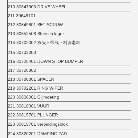
210 30647903 DRIVE WHEEL
211 30649101
212 30649801 SET SCRUW
213 30652506 Sferisch lager
214 30702002 双头不带线下料管老款
215 30702003
216 30726401 DOWN STOP BUMPER
217 30726802
218 30780801 SPACER
219 30792201 RING WIPER
220 30808901 Glijmoeting
221 30810001 VUUR
222 30815701 PLUNGER
223 30819701 verbindingsblok
224 30820201 DAMPING PAD