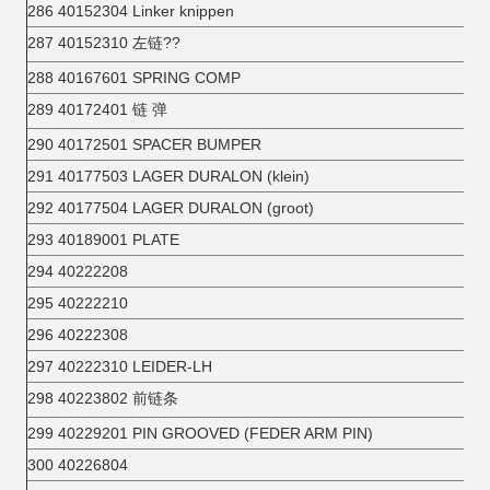
286 40152304 Linker knippen
287 40152310 左链??
288 40167601 SPRING COMP
289 40172401 链 弹
290 40172501 SPACER BUMPER
291 40177503 LAGER DURALON (klein)
292 40177504 LAGER DURALON (groot)
293 40189001 PLATE
294 40222208
295 40222210
296 40222308
297 40222310 LEIDER-LH
298 40223802 前链条
299 40229201 PIN GROOVED (FEDER ARM PIN)
300 40226804