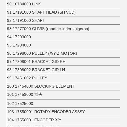
90 16784000 LINK
91 17191000 SHAFT HEAD (SH VCD)
92 17191000 SHAFT
93 17277000 CLIVIS ((hoofdcilinder zuigeras)
94 17293000
95 17294000
96 17298000 PULLEY (X/Y-Z MOTOR)
97 17308001 BRACKET GID RH
98 17308002 BRACKET GID LH
99 17451002 PULLEY
100 17454000 SLOCKING ELEMENT
101 17459000 插头
102 17525000
103 17550001 ROTARY ENCODER ASS­SY
104 17550001 ENCODER X/Y