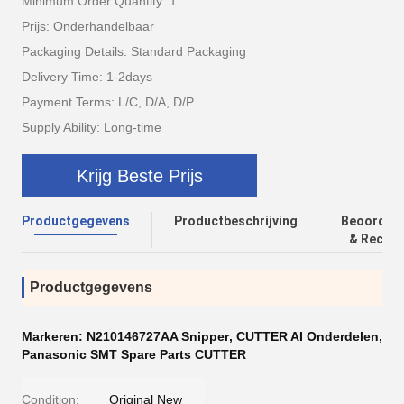
Minimum Order Quantity: 1
Prijs: Onderhandelbaar
Packaging Details: Standard Packaging
Delivery Time: 1-2days
Payment Terms: L/C, D/A, D/P
Supply Ability: Long-time
Krijg Beste Prijs
Productgegevens
Productbeschrijving
Beoordeli
& Recens
Productgegevens
Markeren:
N210146727AA Snipper
,
CUTTER AI Onderdelen
,
Panasonic SMT Spare Parts CUTTER
Condition:
Original New