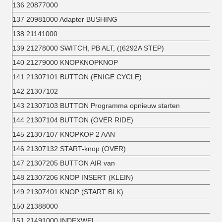
136 20877000
137 20981000 Adapter BUSHING
138 21141000
139 21278000 SWITCH, PB ALT, ((6292A STEP)
140 21279000 KNOPKNOPKNOP
141 21307101 BUTTON (ENIGE CYCLE)
142 21307102
143 21307103 BUTTON Programma opnieuw starten
144 21307104 BUTTON (OVER RIDE)
145 21307107 KNOPKOP 2 AAN
146 21307132 START-knop (OVER)
147 21307205 BUTTON AIR van
148 21307206 KNOP INSERT (KLEIN)
149 21307401 KNOP (START BLK)
150 21388000
151 21491000 INDEXWEL