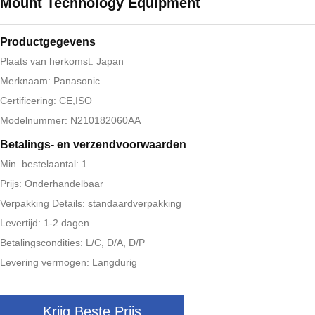
Mount Technology Equipment
Productgegevens
Plaats van herkomst: Japan
Merknaam: Panasonic
Certificering: CE,ISO
Modelnummer: N210182060AA
Betalings- en verzendvoorwaarden
Min. bestelaantal: 1
Prijs: Onderhandelbaar
Verpakking Details: standaardverpakking
Levertijd: 1-2 dagen
Betalingscondities: L/C, D/A, D/P
Levering vermogen: Langdurig
Krijg Beste Prijs