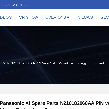
86-755-23501556
IDEO'S
VR-SHOW
OVER ONS
NIEUWS
GEV
e Parts N210182060AA PIN Voor SMT Mount Technology Equipment
Panasonic AI Spare Parts N210182060AA PIN 