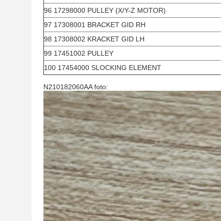
96 17298000 PULLEY (X/Y-Z MOTOR)
97 17308001 BRACKET GID RH
98 17308002 KRACKET GID LH
99 17451002 PULLEY
100 17454000 SLOCKING ELEMENT
N210182060AA foto: