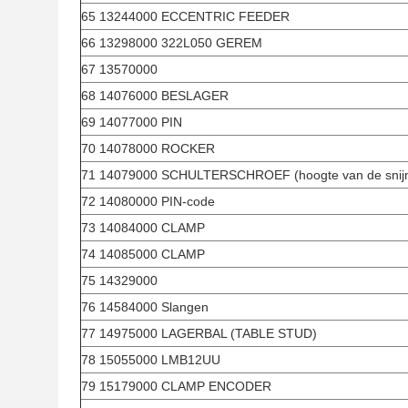
65 13244000 ECCENTRIC FEEDER
66 13298000 322L050 GEREM
67 13570000
68 14076000 BESLAGER
69 14077000 PIN
70 14078000 ROCKER
71 14079000 SCHULTERSCHROEF (hoogte van de snij
72 14080000 PIN-code
73 14084000 CLAMP
74 14085000 CLAMP
75 14329000
76 14584000 Slangen
77 14975000 LAGERBAL (TABLE STUD)
78 15055000 LMB12UU
79 15179000 CLAMP ENCODER