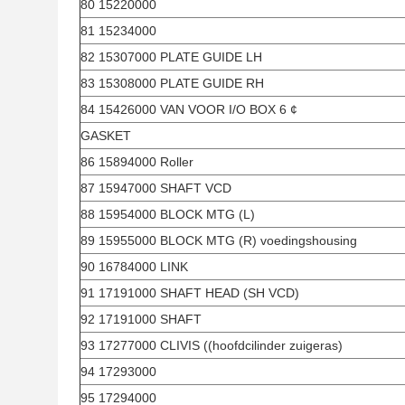
80 15220000
81 15234000
82 15307000 PLATE GUIDE LH
83 15308000 PLATE GUIDE RH
84 15426000 VAN VOOR I/O BOX 6 ¢
GASKET
86 15894000 Roller
87 15947000 SHAFT VCD
88 15954000 BLOCK MTG (L)
89 15955000 BLOCK MTG (R) voedingshousing
90 16784000 LINK
91 17191000 SHAFT HEAD (SH VCD)
92 17191000 SHAFT
93 17277000 CLIVIS ((hoofdcilinder zuigeras)
94 17293000
95 17294000