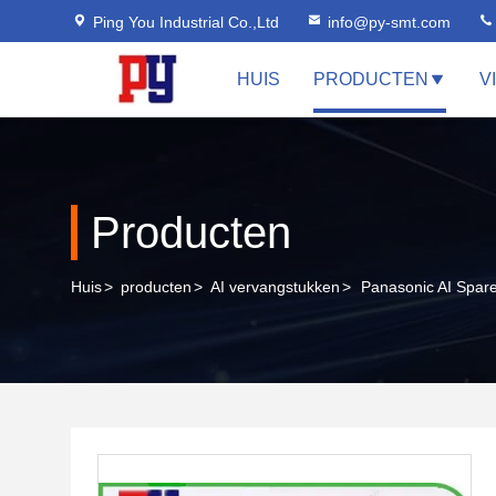
Ping You Industrial Co.,Ltd
info@py-smt.com
HUIS
PRODUCTEN
V
Producten
Huis
>
producten
>
AI vervangstukken
>
Panasonic AI Spar