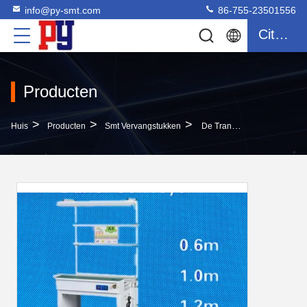
info@py-smt.com
86-755-23501556
Citaat
Producten
>
>
>
Huis
Producten
Smt Vervangstukken
De Transportband Van Het Materiaalsmt Van SMT De Rand/van De ONDERDOMPELINGSgolf Transportband Van Soldeerseloutfeed