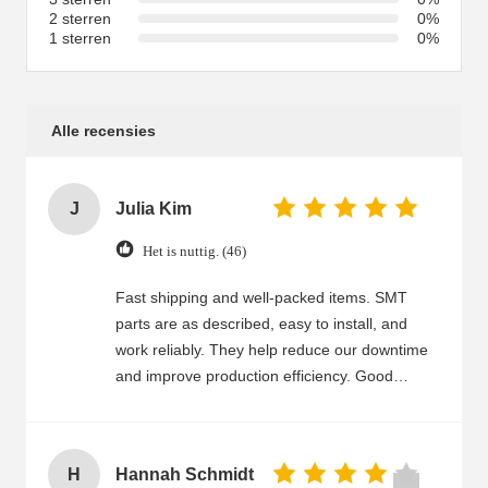
2 sterren
0%
1 sterren
0%
Alle recensies
J
Julia Kim
Het is nuttig. (46)
Fast shipping and well-packed items. SMT
parts are as described, easy to install, and
work reliably. They help reduce our downtime
and improve production efficiency. Good
communication and quick response. Reliable
supplier we can trust.
H
Hannah Schmidt