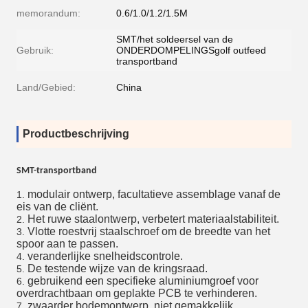
memorandum:
0.6/1.0/1.2/1.5M
SMT/het soldeersel van de
Gebruik:
ONDERDOMPELINGSgolf outfeed
transportband
Land/Gebied:
China
Productbeschrijving
SMT-transportband
modulair ontwerp, facultatieve assemblage vanaf de
1.
eis van de cliënt.
Het ruwe staalontwerp, verbetert materiaalstabiliteit.
2.
Vlotte roestvrij staalschroef om de breedte van het
3.
spoor aan te passen.
veranderlijke snelheidscontrole.
4.
De testende wijze van de kringsraad.
5.
gebruikend een specifieke aluminiumgroef voor
6.
overdrachtbaan om geplakte PCB te verhinderen.
zwaarder bodemontwerp, niet gemakkelijk
7.