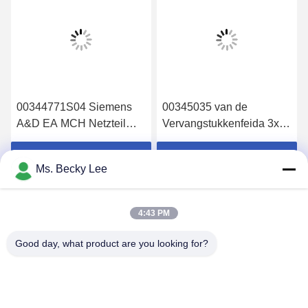
00344771S04 Siemens
00345035 van de
A&D EA MCH Netzteil
Vervangstukkenfeida 3x8
S23 Stromversorgung
van Faulhabe SMT de
6AR1306-0HA04-0AA0
Rolmotor 00345035s01
Krijg Beste Prijs
Krijg Beste Prijs
Ms. Becky Lee
4:43 PM
Good day, what product are you looking for?
PING YOU INDUSTRIAL CO.,LTD