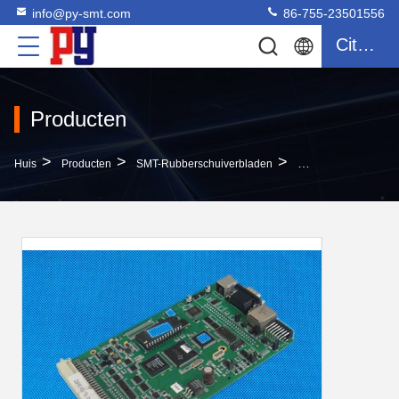
info@py-smt.com
86-755-23501556
Citaat
Producten
>
>
>
Huis
Producten
SMT-Rubberschuiverbladen
PCB-Materiaal 1934