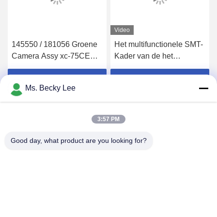
Video
145550 / 181056 Groene
Het multifunctionele SMT-
Camera Assy xc-75CE
Kader van de het
voor SMT-het
Staal Netto Schakelaar
Materiaalprinter van PCB
van Machinedelen voor
Krijg Beste Prijs
Krijg Beste Prijs
Ms. Becky Lee
het Materiaal van de het
Schermdruk
3:57 PM
Good day, what product are you looking for?
PING YOU INDUSTRIAL CO.,LTD
info@py-smt.com
86-755-23501556