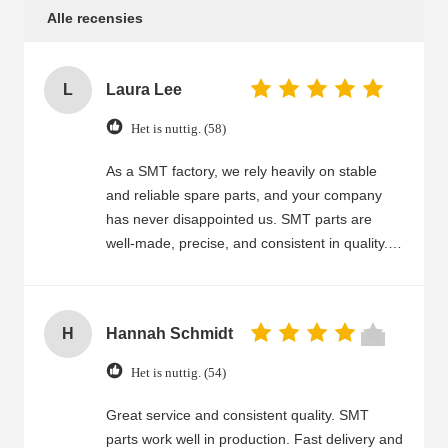
Alle recensies
L
Laura Lee
Het is nuttig. (58)
As a SMT factory, we rely heavily on stable
and reliable spare parts, and your company
has never disappointed us. SMT parts are
well-made, precise, and consistent in quality.
Fast delivery and good packaging ensure we
can keep production running smoothly. Your
customer service is excellent—quick response,
H
Hannah Schmidt
clear communication, and helpful technical
advice. Whenever we have questions or need
Het is nuttig. (54)
urgent orders, you handle them efficiently. We
are very satisfied and will continue to purchase
Great service and consistent quality. SMT
from you.
parts work well in production. Fast delivery and