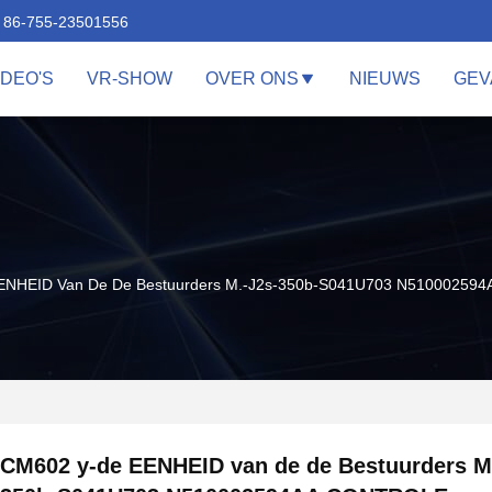
86-755-23501556
IDEO'S
VR-SHOW
OVER ONS
NIEUWS
GEV
ENHEID Van De De Bestuurders M.-J2s-350b-S041U703 N510002594
CM602 y-de EENHEID van de de Bestuurders M.