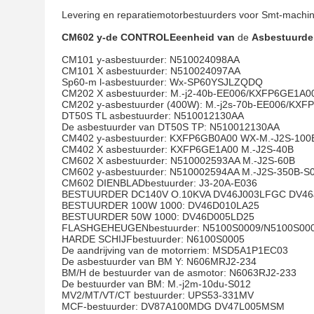
Levering en reparatiemotorbestuurders voor Smt-mach
CM602 y-de CONTROLEeenheid van
de
Asbestuurde
CM101 y-asbestuurder: N510024098AA
CM101 X asbestuurder: N510024097AA
Sp60-m l-asbestuurder: Wx-SP60YSJLZQDQ
CM202 X asbestuurder: M.-j2-40b-EE006/KXFP6GE1A0
CM202 y-asbestuurder (400W): M.-j2s-70b-EE006/KXF
DT50S TL asbestuurder: N510012130AA
De asbestuurder van DT50S TP: N510012130AA
CM402 y-asbestuurder: KXFP6GB0A00 WX-M.-J2S-100
CM402 X asbestuurder: KXFP6GE1A00 M.-J2S-40B
CM602 X asbestuurder: N510002593AA M.-J2S-60B
CM602 y-asbestuurder: N510002594AA M.-J2S-350B-S
CM602 DIENBLADbestuurder: J3-20A-E036
BESTUURDER DC140V O.10KVA DV46J003LFGC DV4
BESTUURDER 100W 1000: DV46D010LA25
BESTUURDER 50W 1000: DV46D005LD25
FLASHGEHEUGENbestuurder: N5100S0009/N5100S00
HARDE SCHIJFbestuurder: N6100S0005
De aandrijving van de motorriem: MSD5A1P1EC03
De asbestuurder van BM Y: N606MRJ2-234
BM/H de bestuurder van de asmotor: N6063RJ2-233
De bestuurder van BM: M.-j2m-10du-S012
MV2/MT/VT/CT bestuurder: UPS53-331MV
MCF-bestuurder: DV87A100MDG DV47L005MSM