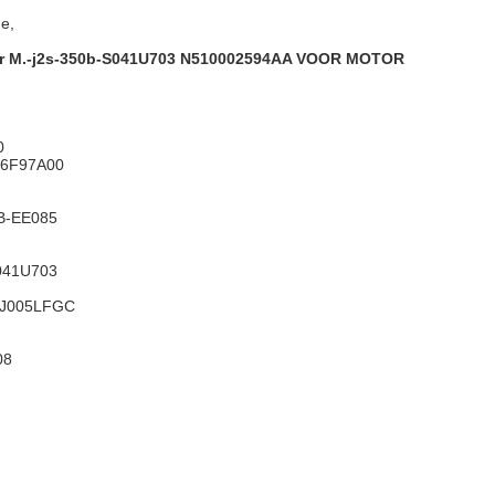
ine,
r M.-j2s-350b-S041U703 N510002594AA VOOR MOTOR
0
P6F97A00
B-EE085
041U703
6J005LFGC
08