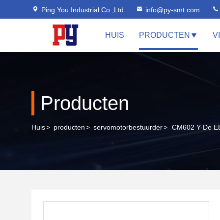
Ping You Industrial Co.,Ltd
info@py-smt.com
HUIS
PRODUCTEN
V
Producten
Huis
>
producten
>
servomotorbestuurder
>
CM602 Y-De E