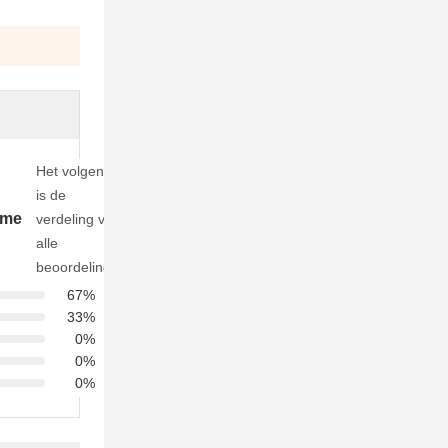
Het volgende
is de
ame
verdeling van
alle
beoordelingen
67%
33%
0%
0%
0%