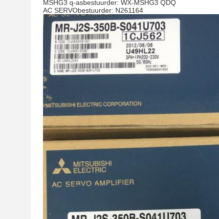
MSHG3 q-asbestuurder: WX-MSHG3 QDQ
AC SERVObestuurder: N261164