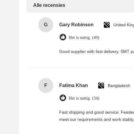
Alle recensies
G
Gary Robinson
United Ki
Het is nuttig. (49)
Good supplier with fast delivery. SMT p
F
Fatima Khan
Bangladesh
Het is nuttig. (34)
Fast shipping and good service. Feede
meet our requirements and work stably