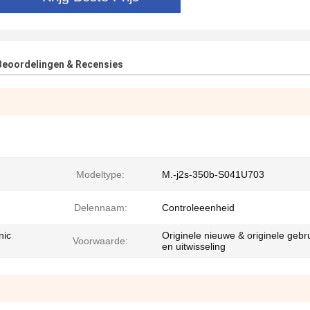
Beoordelingen & Recensies
Modeltype:
M.-j2s-350b-S041U703
Delennaam:
Controleeenheid
nic
Originele nieuwe & originele gebru
Voorwaarde:
en uitwisseling