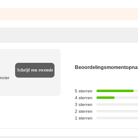
Beoordelingsmomentopn
Schrijf een recensie
ncier
5 sterren
4 sterren
3 sterren
2 sterren
1 sterren