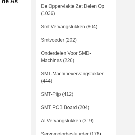
 de As
De Oppervlakte Zet Delen Op
(1036)
Smt Vervangstukken
(804)
Smtvoeder
(202)
Onderdelen Voor SMD-
Machines
(226)
SMT-Machinevervangstukken
(444)
SMT-Pijp
(412)
SMT PCB Board
(204)
AI Vervangstukken
(319)
Servomotorbestuurder
(176)