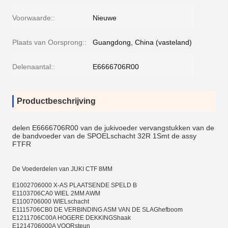
Voorwaarde::
Nieuwe
Plaats van Oorsprong::
Guangdong, China (vasteland)
Delenaantal::
E6666706R00
Productbeschrijving
delen E6666706R00 van de jukivoeder vervangstukken van de
de bandvoeder van de SPOELschacht 32R 1Smt de assy
FTFR
De Voederdelen van JUKI CTF 8MM
E1002706000 X-AS PLAATSENDE SPELD B
E1103706CA0 WIEL 2MM AWM
E1100706000 WIELschacht
E1115706CB0 DE VERBINDING ASM VAN DE SLAGhefboom
E1211706C00A HOGERE DEKKINGShaak
E1214706000A VOORsteun