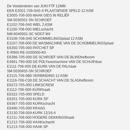
De Voederdelen van JUKI FTF 12MM
EEN E3001-706-0A0-X-PLAATSENDE SPELD 12 ASM
E3005-706-000 MAAK GIDS IN RELIËF
SM-5030501-SN SCHROEF
E1102-706-0A0 WIEL 2 ASM
E1100-706-000 WIELschacht
NM-6040001-SC NOOT M4
E3106-706-0A0 SCHOMMELINGSplaat 12 ASM
E1107-706-000 DE WASMACHINE VAN DE SCHOMMELINGSplaat
E6350-705-000 PATCHET SP
E-RING RE-0200000-K0
E6386-705-000 DE SCHROEF VAN DE BLINDhefboom
E4901-760-000 DE POLYwasmachine VAN DE SCHUIFduw
E1111-706-000 DE KURK VAN DE PALhaak
SM-5030855-SN SCHROEF
E3115-706-0B0 VERBINDING 12 ASM
E1116-706-C00 DE SCHACHT VAN DE SLAGhefboom
E6372-705-000 LINKSCREW
E1112-706-000-KURKhaak
E6322-705-000 SPELD
E6351-705-000 KURK SP
E6367-705-000 KURKschacht
E6490-705-000 KRAAG
E3130-706-00A KURK 12/16-4
E1211-706-000 HOGERE DEKKINGShaak
E1212-706-000 HAAKschacht
E1213-706-000 HAAK SP