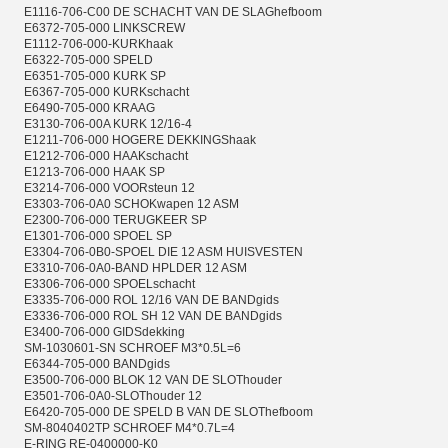
E1116-706-C00 DE SCHACHT VAN DE SLAGhefboom
E6372-705-000 LINKSCREW
E1112-706-000-KURKhaak
E6322-705-000 SPELD
E6351-705-000 KURK SP
E6367-705-000 KURKschacht
E6490-705-000 KRAAG
E3130-706-00A KURK 12/16-4
E1211-706-000 HOGERE DEKKINGShaak
E1212-706-000 HAAKschacht
E1213-706-000 HAAK SP
E3214-706-000 VOORsteun 12
E3303-706-0A0 SCHOKwapen 12 ASM
E2300-706-000 TERUGKEER SP
E1301-706-000 SPOEL SP
E3304-706-0B0-SPOEL DIE 12 ASM HUISVESTEN
E3310-706-0A0-BAND HPLDER 12 ASM
E3306-706-000 SPOELschacht
E3335-706-000 ROL 12/16 VAN DE BANDgids
E3336-706-000 ROL SH 12 VAN DE BANDgids
E3400-706-000 GIDSdekking
SM-1030601-SN SCHROEF M3*0.5L=6
E6344-705-000 BANDgids
E3500-706-000 BLOK 12 VAN DE SLOThouder
E3501-706-0A0-SLOThouder 12
E6420-705-000 DE SPELD B VAN DE SLOThefboom
SM-8040402TP SCHROEF M4*0.7L=4
E-RING RE-0400000-K0