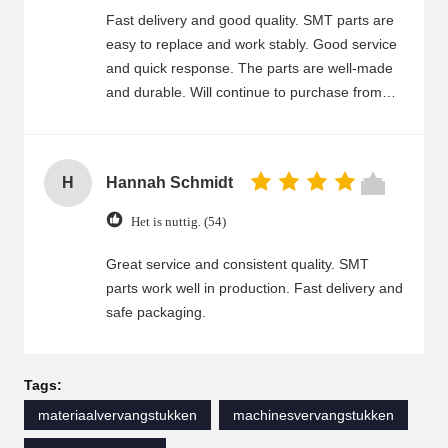
products and service and look forward to a
Fast delivery and good quality. SMT parts are
long-term partnership.
easy to replace and work stably. Good service
and quick response. The parts are well-made
and durable. Will continue to purchase from
you.
H
Hannah Schmidt
Het is nuttig. (54)
Great service and consistent quality. SMT
parts work well in production. Fast delivery and
safe packaging.
Tags:
materiaalvervangstukken
machinesvervangstukken