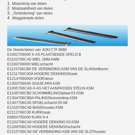
1.
Mispicking van delen
2.
Misplaatstheid van delen
3.
„Tombstoning“ van delen
4.
Weggeknipte delen
De Voederdelen van JUKI CTF 8MM
E1002706000 X-AS PLAATSENDE SPELD B
E1103706CA0 WIEL 2MM AWM
E1100706000 WIELschacht
E1115706CB0 DE VERBINDING ASM VAN DE SLAGhefboom
E1211706C00A HOGERE DEKKINGShaak
E1214706000A VOORsteun
E13037060A0 SGAJE ARN ASN
E1005706CA0-X-AS HET AANPASSEN STEUN ASM
E1106706CB0 SCHOMMELINGSplaat 03 ASM
E1304706CB0A PALINGShuisvesting ASM
E1307706C00 SPOELschacht 05-08
E1310706CA0 BANDhouder ASM
E2112706C00 KURKhaak
E6804705000 KURK 8-4
E1202706CA0 HOGERE DEKKING 03 ASM
E1209706C00 HOGERE DEKKINGSschacht
E1515706CA0 DE VERBINDING ASM VAN DE SLOThouder