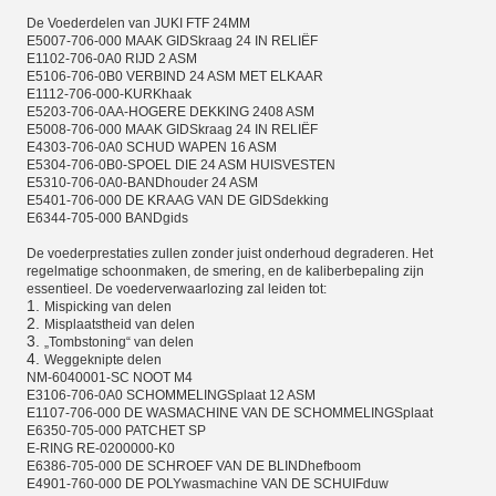
De Voederdelen van JUKI FTF 24MM
E5007-706-000 MAAK GIDSkraag 24 IN RELIËF
E1102-706-0A0 RIJD 2 ASM
E5106-706-0B0 VERBIND 24 ASM MET ELKAAR
E1112-706-000-KURKhaak
E5203-706-0AA-HOGERE DEKKING 2408 ASM
E5008-706-000 MAAK GIDSkraag 24 IN RELIËF
E4303-706-0A0 SCHUD WAPEN 16 ASM
E5304-706-0B0-SPOEL DIE 24 ASM HUISVESTEN
E5310-706-0A0-BANDhouder 24 ASM
E5401-706-000 DE KRAAG VAN DE GIDSdekking
E6344-705-000 BANDgids
De voederprestaties zullen zonder juist onderhoud degraderen. Het
regelmatige schoonmaken, de smering, en de kaliberbepaling zijn
essentieel. De voederverwaarlozing zal leiden tot:
1.
Mispicking van delen
2.
Misplaatstheid van delen
3.
„Tombstoning“ van delen
4.
Weggeknipte delen
NM-6040001-SC NOOT M4
E3106-706-0A0 SCHOMMELINGSplaat 12 ASM
E1107-706-000 DE WASMACHINE VAN DE SCHOMMELINGSplaat
E6350-705-000 PATCHET SP
E-RING RE-0200000-K0
E6386-705-000 DE SCHROEF VAN DE BLINDhefboom
E4901-760-000 DE POLYwasmachine VAN DE SCHUIFduw