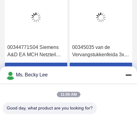
00344771S04 Siemens
00345035 van de
A&D EA MCH Netzteil
Vervangstukkenfeida 3x8
S23 Stromversorgung
van Faulhabe SMT de
6AR1306-0HA04-0AA0
Rolmotor 00345035s01
Krijg Beste Prijs
Krijg Beste Prijs
Ms. Becky Lee
11:06 AM
Good day, what product are you looking for?
PING YOU INDUSTRIAL CO.,LTD