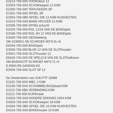
E3214-706-000 VOORsteun 12
E3303-706-0A0 SCHOKwapen 12 ASM
E2300-706-000 TERUGKEER SP
E1301-706-000 SPOEL SP
E3304-706-0B0-SPOEL DIE 12 ASM HUISVESTEN
E3310-706-0A0-BAND HPLDER 12 ASM
E3306-706-000 SPOELschacht
E3335-706-000 ROL 12/16 VAN DE BANDgids
E3336-706-000 ROL SH 12 VAN DE BANDgids
E3400-706-000 GIDSdekking
SM-1030601-SN SCHROEF M3*0.5L=6
E6344-705-000 BANDgids
E3500-706-000 BLOK 12 VAN DE SLOThouder
E3501-706-0A0-SLOThouder 12
E6420-705-000 DE SPELD B VAN DE SLOThefboom
SM-8040402TP SCHROEF M4*0.7L=4
E-RING RE-0400000-K0
E3506-706-000 SLOT SP 12
De Voederdelen van JUKI FTF 16MM
E1102-706-0A0 WIEL 2 ASM
E3106-706-0A0 SCHOMMELINGSplaat ASM
E3115-706-0B0 VERBINDING ASM
E1112-706-000-KURKhaak
E4203-706-0AA HOGERE DEKKING 1604 ASM
E4303-706-0A0 SCHOKwapen 16 ASM
E4304-706-0B0-SPOEL DIE 16 ASM HUISVESTEN
E4310-706-0A0-BANDhouder 16 ASM