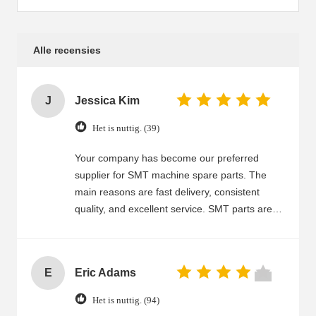
Alle recensies
J
Jessica Kim
Het is nuttig. (39)
Your company has become our preferred
supplier for SMT machine spare parts. The
main reasons are fast delivery, consistent
quality, and excellent service. SMT parts are
well-made, fit correctly, and run stably, which
helps reduce our maintenance time and costs.
Your team communicates clearly, responds
E
Eric Adams
quickly, and handles any issues efficiently.
Even for large orders or urgent requests, you
Het is nuttig. (94)
still maintain high standards. We trust your