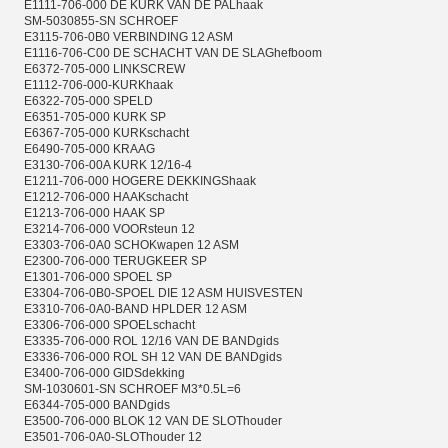
E1111-706-000 DE KURK VAN DE PALhaak
SM-5030855-SN SCHROEF
E3115-706-0B0 VERBINDING 12 ASM
E1116-706-C00 DE SCHACHT VAN DE SLAGhefboom
E6372-705-000 LINKSCREW
E1112-706-000-KURKhaak
E6322-705-000 SPELD
E6351-705-000 KURK SP
E6367-705-000 KURKschacht
E6490-705-000 KRAAG
E3130-706-00A KURK 12/16-4
E1211-706-000 HOGERE DEKKINGShaak
E1212-706-000 HAAKschacht
E1213-706-000 HAAK SP
E3214-706-000 VOORsteun 12
E3303-706-0A0 SCHOKwapen 12 ASM
E2300-706-000 TERUGKEER SP
E1301-706-000 SPOEL SP
E3304-706-0B0-SPOEL DIE 12 ASM HUISVESTEN
E3310-706-0A0-BAND HPLDER 12 ASM
E3306-706-000 SPOELschacht
E3335-706-000 ROL 12/16 VAN DE BANDgids
E3336-706-000 ROL SH 12 VAN DE BANDgids
E3400-706-000 GIDSdekking
SM-1030601-SN SCHROEF M3*0.5L=6
E6344-705-000 BANDgids
E3500-706-000 BLOK 12 VAN DE SLOThouder
E3501-706-0A0-SLOThouder 12