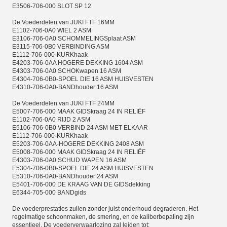
E3506-706-000 SLOT SP 12
De Voederdelen van JUKI FTF 16MM
E1102-706-0A0 WIEL 2 ASM
E3106-706-0A0 SCHOMMELINGSplaat ASM
E3115-706-0B0 VERBINDING ASM
E1112-706-000-KURKhaak
E4203-706-0AA HOGERE DEKKING 1604 ASM
E4303-706-0A0 SCHOKwapen 16 ASM
E4304-706-0B0-SPOEL DIE 16 ASM HUISVESTEN
E4310-706-0A0-BANDhouder 16 ASM
De Voederdelen van JUKI FTF 24MM
E5007-706-000 MAAK GIDSkraag 24 IN RELIËF
E1102-706-0A0 RIJD 2 ASM
E5106-706-0B0 VERBIND 24 ASM MET ELKAAR
E1112-706-000-KURKhaak
E5203-706-0AA-HOGERE DEKKING 2408 ASM
E5008-706-000 MAAK GIDSkraag 24 IN RELIËF
E4303-706-0A0 SCHUD WAPEN 16 ASM
E5304-706-0B0-SPOEL DIE 24 ASM HUISVESTEN
E5310-706-0A0-BANDhouder 24 ASM
E5401-706-000 DE KRAAG VAN DE GIDSdekking
E6344-705-000 BANDgids
De voederprestaties zullen zonder juist onderhoud degraderen. Het
regelmatige schoonmaken, de smering, en de kaliberbepaling zijn
essentieel. De voederverwaarlozing zal leiden tot: