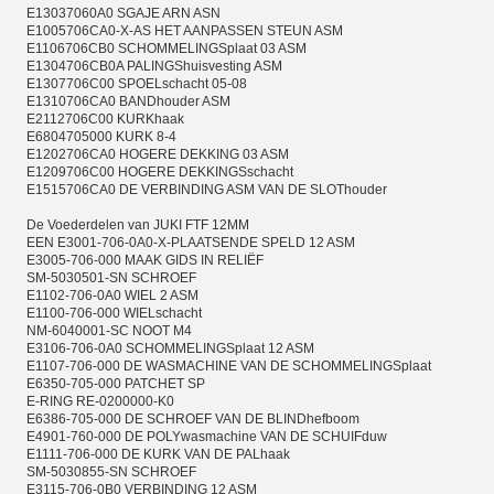
E13037060A0 SGAJE ARN ASN
E1005706CA0-X-AS HET AANPASSEN STEUN ASM
E1106706CB0 SCHOMMELINGSplaat 03 ASM
E1304706CB0A PALINGShuisvesting ASM
E1307706C00 SPOELschacht 05-08
E1310706CA0 BANDhouder ASM
E2112706C00 KURKhaak
E6804705000 KURK 8-4
E1202706CA0 HOGERE DEKKING 03 ASM
E1209706C00 HOGERE DEKKINGSschacht
E1515706CA0 DE VERBINDING ASM VAN DE SLOThouder
De Voederdelen van JUKI FTF 12MM
EEN E3001-706-0A0-X-PLAATSENDE SPELD 12 ASM
E3005-706-000 MAAK GIDS IN RELIËF
SM-5030501-SN SCHROEF
E1102-706-0A0 WIEL 2 ASM
E1100-706-000 WIELschacht
NM-6040001-SC NOOT M4
E3106-706-0A0 SCHOMMELINGSplaat 12 ASM
E1107-706-000 DE WASMACHINE VAN DE SCHOMMELINGSplaat
E6350-705-000 PATCHET SP
E-RING RE-0200000-K0
E6386-705-000 DE SCHROEF VAN DE BLINDhefboom
E4901-760-000 DE POLYwasmachine VAN DE SCHUIFduw
E1111-706-000 DE KURK VAN DE PALhaak
SM-5030855-SN SCHROEF
E3115-706-0B0 VERBINDING 12 ASM