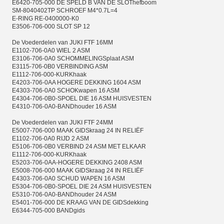
E6420-705-000 DE SPELD B VAN DE SLOThefboom
SM-8040402TP SCHROEF M4*0.7L=4
E-RING RE-0400000-K0
E3506-706-000 SLOT SP 12
De Voederdelen van JUKI FTF 16MM
E1102-706-0A0 WIEL 2 ASM
E3106-706-0A0 SCHOMMELINGSplaat ASM
E3115-706-0B0 VERBINDING ASM
E1112-706-000-KURKhaak
E4203-706-0AA HOGERE DEKKING 1604 ASM
E4303-706-0A0 SCHOKwapen 16 ASM
E4304-706-0B0-SPOEL DIE 16 ASM HUISVESTEN
E4310-706-0A0-BANDhouder 16 ASM
De Voederdelen van JUKI FTF 24MM
E5007-706-000 MAAK GIDSkraag 24 IN RELIËF
E1102-706-0A0 RIJD 2 ASM
E5106-706-0B0 VERBIND 24 ASM MET ELKAAR
E1112-706-000-KURKhaak
E5203-706-0AA-HOGERE DEKKING 2408 ASM
E5008-706-000 MAAK GIDSkraag 24 IN RELIËF
E4303-706-0A0 SCHUD WAPEN 16 ASM
E5304-706-0B0-SPOEL DIE 24 ASM HUISVESTEN
E5310-706-0A0-BANDhouder 24 ASM
E5401-706-000 DE KRAAG VAN DE GIDSdekking
E6344-705-000 BANDgids