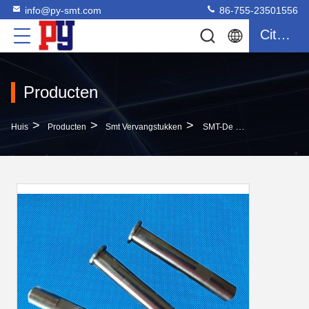
info@py-smt.com
86-755-23501556
Citaat
Producten
>
>
>
Huis
Producten
Smt Vervangstukken
SMT-De Machinedelen Van Assemblagejuki, Van De De Bandvoeder Van E6666706R00 32R 1 FTFR De SCHACHT Van De De Delenspoel