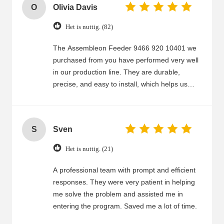
O
Olivia Davis
Het is nuttig. (82)
The Assembleon Feeder 9466 920 10401 we
purchased from you have performed very well
in our production line. They are durable,
precise, and easy to install, which helps us
save time and reduce downtime. Your service
is also impressive—fast delivery, good
communication, and professional support.
S
Sven
Even when we needed to change some
specifications or track the shipment, your team
Het is nuttig. (21)
handled it promptly. We are satisfied with the
quality and service and will continue to
A professional team with prompt and efficient
cooperate.
responses. They were very patient in helping
me solve the problem and assisted me in
entering the program. Saved me a lot of time.