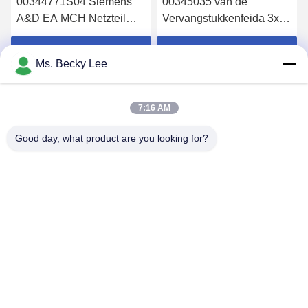
00344771S04 Siemens
00345035 van de
A&D EA MCH Netzteil
Vervangstukkenfeida 3x8
S23 Stromversorgung
van Faulhabe SMT de
6AR1306-0HA04-0AA0
Rolmotor 00345035s01
Krijg Beste Prijs
Krijg Beste Prijs
Ms. Becky Lee
7:16 AM
Good day, what product are you looking for?
PING YOU INDUSTRIAL CO.,LTD
info@py-smt.com
86-755-23501556
Ten westen van de tweede verdieping, gebouw 10,
Zhengzhong Science Park, Xintian Community, Fuhai Street,
Bao'an District, Shenzhen China 518103