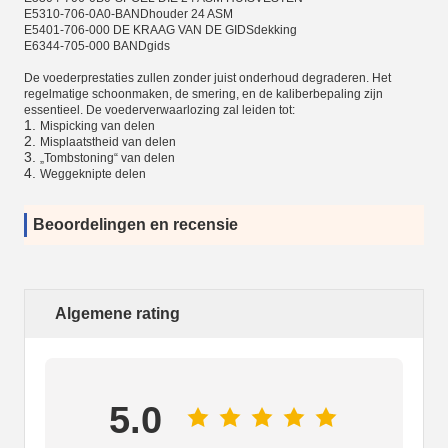
E5310-706-0A0-BANDhouder 24 ASM
E5401-706-000 DE KRAAG VAN DE GIDSdekking
E6344-705-000 BANDgids
De voederprestaties zullen zonder juist onderhoud degraderen. Het
regelmatige schoonmaken, de smering, en de kaliberbepaling zijn
essentieel. De voederverwaarlozing zal leiden tot:
1.
Mispicking van delen
2.
Misplaatstheid van delen
3.
„Tombstoning“ van delen
4.
Weggeknipte delen
Beoordelingen en recensie
Algemene rating
5.0