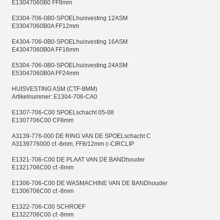
E13047060B0 FF8mm
E3304-706-0B0-SPOELhuisvesting 12ASM
E33047060B0A FF12mm
E4304-706-0B0-SPOELhuisvesting 16ASM
E43047060B0A FF16mm
E5304-706-0B0-SPOELhuisvesting 24ASM
E53047060B0A FF24mm
HUISVESTING ASM (CTF-8MM)
Artikelnummer: E1304-706-CA0
E1307-706-C00 SPOELschacht 05-08
E1307706C00 CF8mm
A3139-776-000 DE RING VAN DE SPOELschacht C
A3139776000 cf.-8mm, FF8/12mm c-CIRCLIP
E1321-706-C00 DE PLAAT VAN DE BANDhouder
E1321706C00 cf.-8mm
E1306-706-C00 DE WASMACHINE VAN DE BANDhouder
E1306706C00 cf.-8mm
E1322-706-C00 SCHROEF
E1322706C00 cf.-8mm