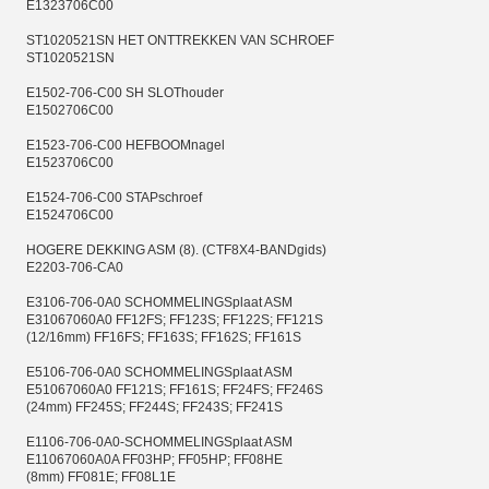
E1323706C00
ST1020521SN HET ONTTREKKEN VAN SCHROEF
ST1020521SN
E1502-706-C00 SH SLOThouder
E1502706C00
E1523-706-C00 HEFBOOMnagel
E1523706C00
E1524-706-C00 STAPschroef
E1524706C00
HOGERE DEKKING ASM (8). (CTF8X4-BANDgids)
E2203-706-CA0
E3106-706-0A0 SCHOMMELINGSplaat ASM
E31067060A0 FF12FS; FF123S; FF122S; FF121S
(12/16mm) FF16FS; FF163S; FF162S; FF161S
E5106-706-0A0 SCHOMMELINGSplaat ASM
E51067060A0 FF121S; FF161S; FF24FS; FF246S
(24mm) FF245S; FF244S; FF243S; FF241S
E1106-706-0A0-SCHOMMELINGSplaat ASM
E11067060A0A FF03HP; FF05HP; FF08HE
(8mm) FF081E; FF08L1E