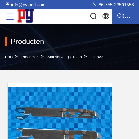
info@py-smt.com
86-755-23501556
Citaat
Producten
>
>
>
Huis
Producten
Smt Vervangstukken
AF 8×2 Van Roestvrij Staaljuki DELEN Voeder Hogere Dekking PN E1201706AA0A/E2203706CA0