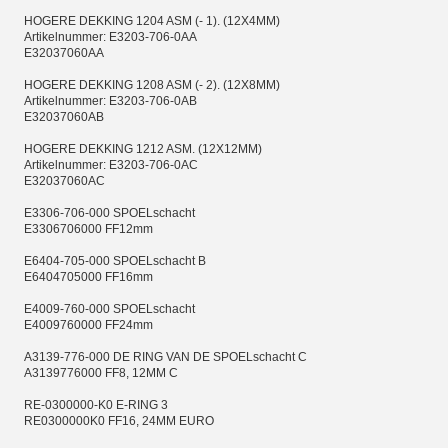
HOGERE DEKKING 1204 ASM (- 1). (12X4MM)
Artikelnummer: E3203-706-0AA
E32037060AA
HOGERE DEKKING 1208 ASM (- 2). (12X8MM)
Artikelnummer: E3203-706-0AB
E32037060AB
HOGERE DEKKING 1212 ASM. (12X12MM)
Artikelnummer: E3203-706-0AC
E32037060AC
E3306-706-000 SPOELschacht
E3306706000 FF12mm
E6404-705-000 SPOELschacht B
E6404705000 FF16mm
E4009-760-000 SPOELschacht
E4009760000 FF24mm
A3139-776-000 DE RING VAN DE SPOELschacht C
A3139776000 FF8, 12MM C
RE-0300000-K0 E-RING 3
RE0300000K0 FF16, 24MM EURO