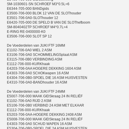
SM-1030601-SN SCHROEF M3*0.5L=6
E6344-705-000 BANDgids
E3500-706-000 BLOK 12 VAN DE SLOThouder
E3501-706-0A0-SLOThouder 12
E6420-705-000 DE SPELD B VAN DE SLOThefboom
SM-8040402TP SCHROEF M4*0.7L=4
E-RING RE-0400000-K0
E3506-706-000 SLOT SP 12
De Voederdelen van JUKI FTF 16MM
E1102-706-0A0 WIEL 2 ASM
E3106-706-0A0 SCHOMMELINGSplaat ASM
E3115-706-0B0 VERBINDING ASM
E1112-706-000-KURKhaak
E4203-706-0AA HOGERE DEKKING 1604 ASM
E4303-706-0A0 SCHOKwapen 16 ASM
E4304-706-0B0-SPOEL DIE 16 ASM HUISVESTEN
E4310-706-0A0-BANDhouder 16 ASM
De Voederdelen van JUKI FTF 24MM
E5007-706-000 MAAK GIDSkraag 24 IN RELIËF
E1102-706-0A0 RIJD 2 ASM
E5106-706-0B0 VERBIND 24 ASM MET ELKAAR
E1112-706-000-KURKhaak
E5203-706-0AA-HOGERE DEKKING 2408 ASM
E5008-706-000 MAAK GIDSkraag 24 IN RELIËF
E4303-706-0A0 SCHUD WAPEN 16 ASM
E5304-706-0B0-SPOEL DIE 24 ASM HUISVESTEN