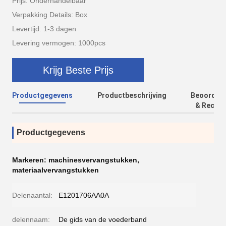
Prijs: Onderhandelbaar
Verpakking Details: Box
Levertijd: 1-3 dagen
Levering vermogen: 1000pcs
Krijg Beste Prijs
Productgegevens
Productbeschrijving
Beoordeli
& Recens
Productgegevens
Markeren:
machinesvervangstukken
,
materiaalvervangstukken
Delenaantal:
E1201706AA0A
delennaam:
De gids van de voederband