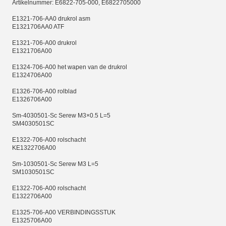
Artikelnummer: E6822-705-000, E6822705000
E1321-706-AA0 drukrol asm
E1321706AA0 ATF
E1321-706-A00 drukrol
E1321706A00
E1324-706-A00 het wapen van de drukrol
E1324706A00
E1326-706-A00 rolblad
E1326706A00
Sm-4030501-Sc Serew M3×0.5 L=5
SM4030501SC
E1322-706-A00 rolschacht
KE1322706A00
Sm-1030501-Sc Serew M3 L=5
SM1030501SC
E1322-706-A00 rolschacht
E1322706A00
E1325-706-A00 VERBINDINGSSTUK
E1325706A00