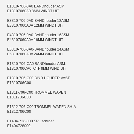
E1310-706-0A0 BANDhouder ASM
E13107060A0 8MM WINDT UIT
E3310-706-0A0-BANDhouder 12ASM
E33107060A0A 12MM WINDT UIT
E4310-706-0A0-BANDhouder 16ASM
E43107060A0A 16MM WINDT UIT
E5310-706-0A0-BANDhouder 24ASM
E53107060A0A 24MM WINDT UIT
E1310-706-CA0 BANDhouder ASM.
E1310706CA0, CTF 8MM WIND UIT
E1310-706-C00 BIND HOUDER VAST
E1310706C00
E1311-706-C00 TROMMEL WAPEN
E1311706C00
E1312-706-C00 TROMMEL WAPEN SH-A
E1312706C00
E1404-728-000 SPILschroef
E1404728000