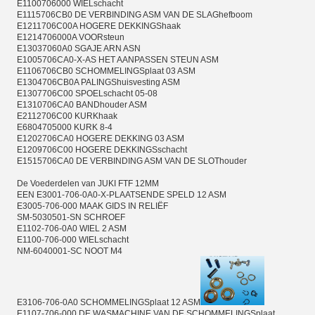
E1100706000 WIELschacht
E1115706CB0 DE VERBINDING ASM VAN DE SLAGhefboom
E1211706C00A HOGERE DEKKINGShaak
E1214706000A VOORsteun
E13037060A0 SGAJE ARN ASN
E1005706CA0-X-AS HET AANPASSEN STEUN ASM
E1106706CB0 SCHOMMELINGSplaat 03 ASM
E1304706CB0A PALINGShuisvesting ASM
E1307706C00 SPOELschacht 05-08
E1310706CA0 BANDhouder ASM
E2112706C00 KURKhaak
E6804705000 KURK 8-4
E1202706CA0 HOGERE DEKKING 03 ASM
E1209706C00 HOGERE DEKKINGSschacht
E1515706CA0 DE VERBINDING ASM VAN DE SLOThouder
De Voederdelen van JUKI FTF 12MM
EEN E3001-706-0A0-X-PLAATSENDE SPELD 12 ASM
E3005-706-000 MAAK GIDS IN RELIËF
SM-5030501-SN SCHROEF
E1102-706-0A0 WIEL 2 ASM
E1100-706-000 WIELschacht
NM-6040001-SC NOOT M4
E3106-706-0A0 SCHOMMELINGSplaat 12 ASM
E1107-706-000 DE WASMACHINE VAN DE SCHOMMELINGSplaat