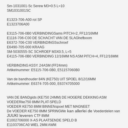
Sm-1031001-Sc Serew M3×0.5 L=10
SM1031001SC
E1323-706-A00 rol SP
E1323706A00
E3115-706-0B0 VERBINDINGSams PITCH=2, FF12/16MM
E1116-706-C00 DE SCHACHT VAN DE SLAGhefboom
E6372-706-C00 VERBINDINGSschroef
E6490-705-000 KRAAG
SM-5030555-SC SCHROEF M3X0.5, L=5
E4115-706-0B0 VERBINDING 12/16MM NS ASM PITCH=4, FF12/16MM
VERBINDING ASSY. 24ASM (FF24mm)
Artikelnummer: E5115-706-0B0, E51157060B0
Van de bandhouder 84N (KE750) UIT SPOEL 8/12/16MM
Artikelnummer: E6374-705-000, E6374705000
VAN DE BANDgids (KE750 24MM) DE HOGERE DEKKING ASM
VOEDERke750 8MM PLAT-SPELD
VOEDER KE750 8MM BINNENspoel MET MAGNEET
kan allerlei de
De VOEDER KE750 8MM SPRINGWe
Voederdelen van
JUUKI leveren
CTF 8MM
E1002706000 X-AS PLAATSENDE SPELD B
E1103706CA0 WIEL 2MM AWM