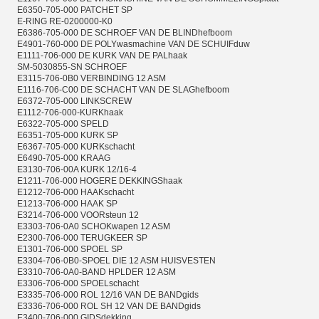
E6350-705-000 PATCHET SP
E-RING RE-0200000-K0
E6386-705-000 DE SCHROEF VAN DE BLINDhefboom
E4901-760-000 DE POLYwasmachine VAN DE SCHUIFduw
E1111-706-000 DE KURK VAN DE PALhaak
SM-5030855-SN SCHROEF
E3115-706-0B0 VERBINDING 12 ASM
E1116-706-C00 DE SCHACHT VAN DE SLAGhefboom
E6372-705-000 LINKSCREW
E1112-706-000-KURKhaak
E6322-705-000 SPELD
E6351-705-000 KURK SP
E6367-705-000 KURKschacht
E6490-705-000 KRAAG
E3130-706-00A KURK 12/16-4
E1211-706-000 HOGERE DEKKINGShaak
E1212-706-000 HAAKschacht
E1213-706-000 HAAK SP
E3214-706-000 VOORsteun 12
E3303-706-0A0 SCHOKwapen 12 ASM
E2300-706-000 TERUGKEER SP
E1301-706-000 SPOEL SP
E3304-706-0B0-SPOEL DIE 12 ASM HUISVESTEN
E3310-706-0A0-BAND HPLDER 12 ASM
E3306-706-000 SPOELschacht
E3335-706-000 ROL 12/16 VAN DE BANDgids
E3336-706-000 ROL SH 12 VAN DE BANDgids
E3400-706-000 GIDSdekking