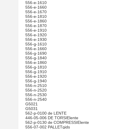
556-e-1610
556-e-1660
556-e-1670
556-e-1810
556-e-1860
556-e-1870
556-e-1910
556-e-1920
556-e-1930
556-g-1610
556-e-1660
556-g-1690
556-g-1840
556-e-1860
556-g-1810
556-g-1910
556-e-1920
556-g-1940
556-n-2510
556-n-2520
556-n-2530
556-n-2540
G5021
G5031
562-p-0100 de LENTE
446-05-006 DE TORSIElente
562-p-0130 de COMPRESSIElente
556-07-002 PALLETgids