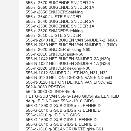
556-n-2670 BUIGENDE SNIJDER 2A
556-n-2660 BUIGENDE SNIJDER 1A
556-n-2650 SNIJDERSdekking
556-n-2640 JUISTE SNIJDER
556-n-2540 BUIGENDE SNIJDER 2A
556-n-2530 BUIGENDE SNIJDER 1A
556-n-2520 SNIJDERSdekking
556-n-2510 JUISTE SNIJDER
556-N-2040 HET BUIGEN VAN SNIJDER-2 (N60)
556-N-2030 HET BUIGEN VAN SNIJDER-1 (N60)
556-n-2020 SNIJDER dekking-N60
556-n-2010 SNIJDER juist-N60
556-N-1042 HET BUIGEN SNIJDER-2A (N30)
556-N-1032 HET BUIGEN SNIJDER-1A (N30)
556-n-1026 SNIJDER dekking-N30
556-N-1012 SNIJDER JUIST-N30, N31, N32
556-N-0120 HET ONTDEKKEN VAN EINDunit1
556-N-0110 HET ONTDEKKEN VAN EINDunit2
562-k-0080 PRSTON
562-k-0060 CILINDERkurk
HET G-SUB VAN 556-G-1940 GIDSlinks EENHEID
de g-LEIDING van 556-g-1910 GIDS
556-G-1890 G-SUB GIDSlinks EENHEID
556-G-1840 G-SUB GIDSlinks EENHEID
556-g-1810 g-LEIDING GIDS
556-G-1690 G-SUB GIDS-L-EENHEID
556-G-1640 G-SUB GIDS-L-EENHEID
556-g-1610 g-BELANGRIJKSTE gids-G61