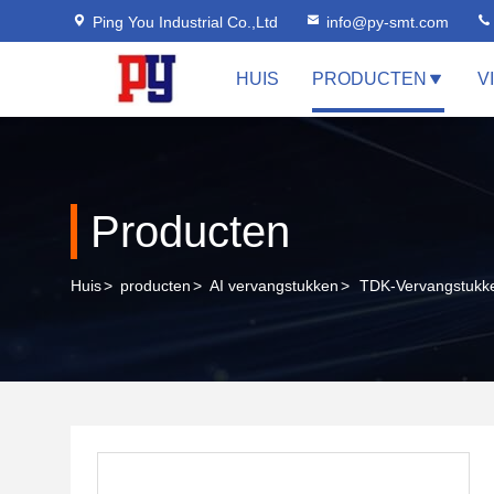
Ping You Industrial Co.,Ltd
info@py-smt.com
HUIS
PRODUCTEN
V
Producten
Huis
>
producten
>
AI vervangstukken
>
TDK-Vervangstukken