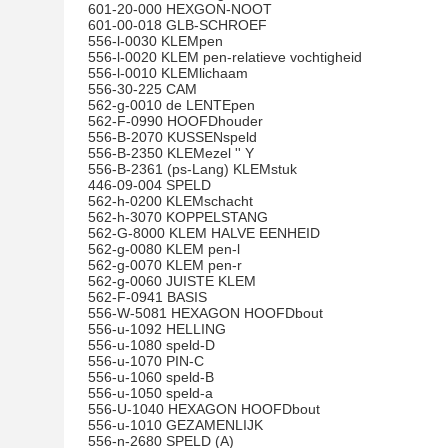
601-20-000 HEXGON-NOOT
601-00-018 GLB-SCHROEF
556-l-0030 KLEMpen
556-l-0020 KLEM pen-relatieve vochtigheid
556-l-0010 KLEMlichaam
556-30-225 CAM
562-g-0010 de LENTEpen
562-F-0990 HOOFDhouder
556-B-2070 KUSSENspeld
556-B-2350 KLEMezel '' Y
556-B-2361 (ps-Lang) KLEMstuk
446-09-004 SPELD
562-h-0200 KLEMschacht
562-h-3070 KOPPELSTANG
562-G-8000 KLEM HALVE EENHEID
562-g-0080 KLEM pen-l
562-g-0070 KLEM pen-r
562-g-0060 JUISTE KLEM
562-F-0941 BASIS
556-W-5081 HEXAGON HOOFDbout
556-u-1092 HELLING
556-u-1080 speld-D
556-u-1070 PIN-C
556-u-1060 speld-B
556-u-1050 speld-a
556-U-1040 HEXAGON HOOFDbout
556-u-1010 GEZAMENLIJK
556-n-2680 SPELD (A)