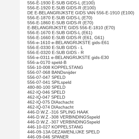
556-E-1930 E-SUB GIDS-L (E100)
556-E-1920 E-SUB GIDS-R (E100)
DE E-BELANGRIJKSTE GIDS VAN 556-E-1910 (E100)
556-E-1870 E-SUB GIDS-L (E70)
556-E-1860 E-SUB GIDS-R (E70)
E-BELANGRIJKSTE GIDS 556-E-1810 (E70)
556-E-1670 E-SUB GIDS-L (E61)
556-E-1660 E-SUB GIDS-R (E61, G61)
556-e-1610 e-BELANGRIJKSTE gids-E61
556-E-0330 E-SUB GIDS - L
556-E-0320 E-SUB GIDS - R
556-e-0311 e-BELANGRIJKSTE gids-E30
556-a-0170 speld-B
556-10-008 KOPPELSTANG
556-07-068 BANDsnijder
556-07-047 SPELD
556-07-041 SPILspeld
480-80-100 SPELD
462-IQ-046 SPELD
462-IQ-047 SPELD
462-IQ-075 DIAschacht
462-IQ-074 DIAschacht
446-D.W.Z.-316 SPLING HAAK
446-D.W.Z.-308 VERBINDINGSspeld
446-D.W.Z.-307 VERBINDINGSspeld
446-10-027 KOPPELSTANG
446-09-13A GEZAMENLIJKE SPELD
446-09-046 SPANER