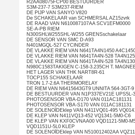
R2AA08075FCP00 BESTUURDER
S3M-237-7 S3M237-RIEM
DE PIJP VAN SANYO V820
De SCHAKELAAR van SCHMERSAL AZ15zvrk
DE RAAD VAN N610087107AA SCV1EFM0000
SE-A-PB RIEM
N300SHLW255SHL-W255 GRENSschakelaar
DE SENSOR VAN SMC D-A93
N401MGQL-527 CYCINDER
DE VLAKKE RIEM VAN N641TA4N1450 A4C145
DE VLAKKE RIEM VAN N641TA4N-528 TA4N12
DE VLAKKE RIEM VAN N641TA4N-528 TA4N13
N980C1583TAKIGEN C-158-3.235CH T. MAGNEE
HET LAGER VAN THK NART8R-61
TOCP155 SCHAKELAAR
TRON 1.7-2.6A THERMORELAY
DE RIEM VAN N6415643GT9 UNNITA 564-3GT
DE BESTUURDER VAN N1P337EV21E UPS5L-3
PHOTOSENSOR VBA-D170 VAN 011AC181131
PHOTOSENSOR VBA-S170 VAN 011AC181131
DE SOLENOÏDEklep VAN N411VQ01-495 VQ014
DE KLEP VAN N411VQ13-452 VQ1341-5M0-C6
DE KLEP VAN KXF0CVNAA00 VQD1121-5M0-M
VQD1151U-5L0 KLEP
DE SOLENOÏDEklep VAN N510012402AA VQZ11