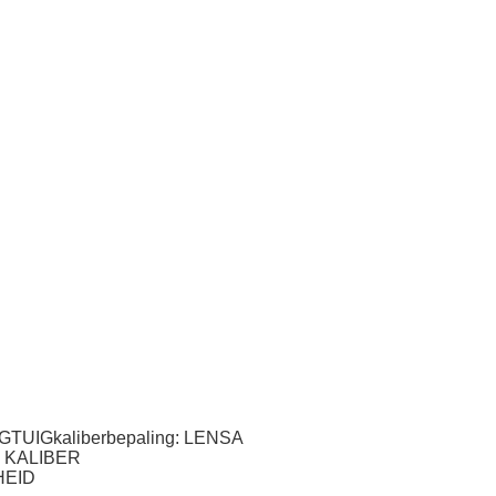
TUIGkaliberbepaling: LENSA
n KALIBER
HEID