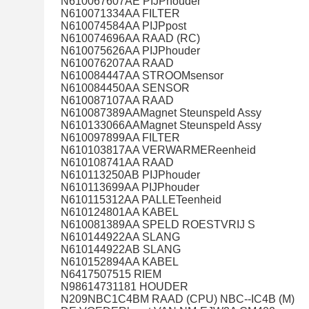
N610067607AE PIJPhouder
N610071334AA FILTER
N610074584AA PIJPpost
N610074696AA RAAD (RC)
N610075626AA PIJPhouder
N610076207AA RAAD
N610084447AA STROOMsensor
N610084450AA SENSOR
N610087107AA RAAD
N610087389AAMagnet Steunspeld Assy
N610133066AAMagnet Steunspeld Assy
N610097899AA FILTER
N610103817AA VERWARMEReenheid
N610108741AA RAAD
N610113250AB PIJPhouder
N610113699AA PIJPhouder
N610115312AA PALLETeenheid
N610124801AA KABEL
N610081389AA SPELD ROESTVRIJ S
N610144922AA SLANG
N610144922AB SLANG
N610152894AA KABEL
N6417507515 RIEM
N98614731181 HOUDER
N209NBC1C4BM RAAD (CPU) NBC--IC4B (M)