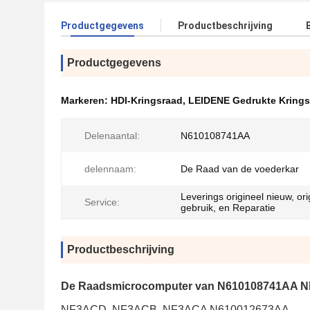
Productgegevens
Productbeschrijving
Productgegevens
Markeren:
HDI-Kringsraad
,
LEIDENE Gedrukte Krings
Delenaantal:
N610108741AA
delennaam:
De Raad van de voederkar
Leverings origineel nieuw, ori
Service:
gebruik, en Reparatie
Productbeschrijving
De Raadsmicrocomputer van N610108741AA N
NF3ACD, NF3ACB, NF3ACA N610012673AA