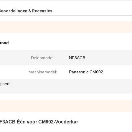
Beoordelingen & Recensies
raad
Delenmodel:
NF3ACB
machinemodel:
Panasonic CM602
gineel
F3ACB Één voor CM602-Voederkar