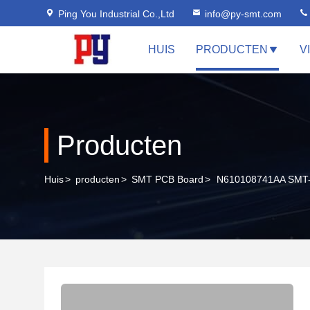
Ping You Industrial Co.,Ltd
info@py-smt.com
HUIS
PRODUCTEN
V
Producten
Huis
>
producten
>
SMT PCB Board
>
N610108741AA SMT-