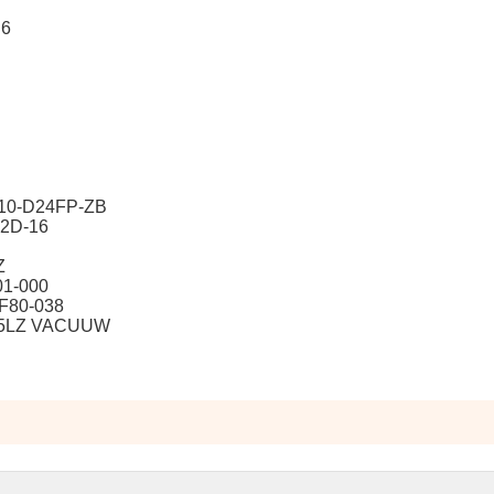
C6
10-D24FP-ZB
12D-16
Z
1-000
F80-038
K5LZ VACUUW