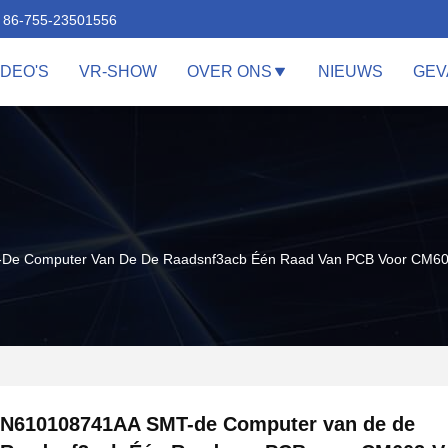
86-755-23501556
IDEO'S
VR-SHOW
OVER ONS
NIEUWS
GEV
De Computer Van De De Raadsnf3acb Één Raad Van PCB Voor CM60
N610108741AA SMT-de Computer van de de