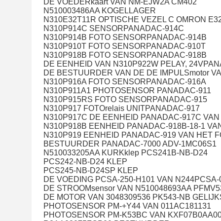
DE VOEDERkaart VAN NM-EJW2A CM402
N510003486AA KOGELLAGER
N310E32T11R OPTISCHE VEZEL C OMRON E32
N310P914C SENSORPANADAC-914C
N310P914B FOTO SENSORPANADAC-914B
N310P910T FOTO SENSORPANADAC-910T
N310P918B FOTO SENSORPANADAC-918B
DE EENHEID VAN N310P922W PELAY, 24VPAN
DE BESTUURDER VAN DE DE IMPULSmotor V
N310P916A FOTO SENSORPANADAC-916A
N310P911A1 PHOTOSENSOR PANADAC-911
N310P915RS FOTO SENSORPANADAC-915
N310P917 FOTOrelais UNITPANADAC-917
N310P917C DE EENHEID PANADAC-917C VAN 
N310P918B EENHEID PANADAC-918B-18-1 VAN
N310P919 EENHEID PANADAC-919 VAN HET FO
BESTUURDER PANADAC-7000 ADV-1MC06S1
N510033205AA KURKklep PCS241B-NB-D24
PCS242-NB-D24 KLEP
PCS245-NB-D24SP KLEP
DE VOEDING PCSA-250-H101 VAN N244PCSA-
DE STROOMsensor VAN N510048693AA PFMV53
DE MOTOR VAN 3048309536 PK543-NB GELIJ
PHOTOSENSOR PM-+Y44 VAN 011AC181131
PHOTOSENSOR PM-K53BC VAN KXF07B0AA0