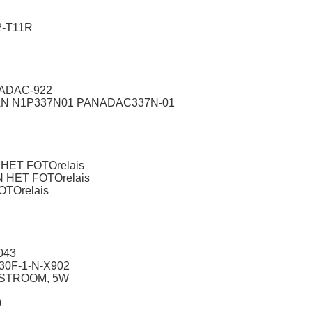
-T11R
ADAC-922
AN N1P337N01 PANADAC337N-01
HET FOTOrelais
 HET FOTOrelais
TOrelais
043
0F-1-N-X902
KSTROOM, 5W
0