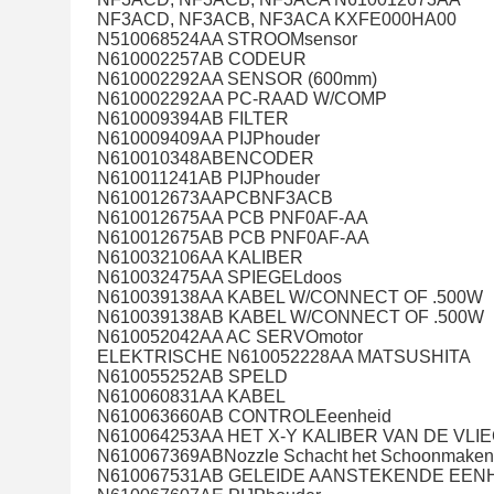
NF3ACD, NF3ACB, NF3ACA KXFE000HA00
N510068524AA STROOMsensor
N610002257AB CODEUR
N610002292AA SENSOR (600mm)
N610002292AA PC-RAAD W/COMP
N610009394AB FILTER
N610009409AA PIJPhouder
N610010348ABENCODER
N610011241AB PIJPhouder
N610012673AAPCBNF3ACB
N610012675AA PCB PNF0AF-AA
N610012675AB PCB PNF0AF-AA
N610032106AA KALIBER
N610032475AA SPIEGELdoos
N610039138AA KABEL W/CONNECT OF .500W
N610039138AB KABEL W/CONNECT OF .500W
N610052042AA AC SERVOmotor
ELEKTRISCHE N610052228AA MATSUSHITA
N610055252AB SPELD
N610060831AA KABEL
N610063660AB CONTROLEeenheid
N610064253AA HET X-Y KALIBER VAN DE VLIEG
N610067369ABNozzle Schacht het Schoonmake
N610067531AB GELEIDE AANSTEKENDE EEN