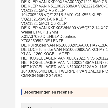
DE KLEP VAN KXF09X5AA00 VQZ1221-5M0-C6
DE KLEP VAN N5110029538AA VQZ1221-5MO-
VQZ1221-5MO-M5 KLEP
1047005235 VQZ1221B-5M01-C4-X555 KLEP
VQZ1321-5M01-C6 KLEP
VQZ1321-5MO1-C6 KLEP
DE KLEP VAN KXFX03WNA00 VV5QZ12-14-X97
Weller LT4CP 1.2MM
X01A37020 DIENBLADeenheid
X708250592 DE LENTE
DE KURKklep VAN N510033205AA XCHA7-12D-
DE LUCHTcilinder VAN N510030806AA XCHA7-
XLANL1260 KOGELLAGER
HET KOGELLAGER VAN XLC620ZZ NKS 6201Z
HET KOGELLAGER VAN N510003486AA LLN720
HET KOGELLAGER VAN N510003712AA XLLNS
104030905402 DE UITWERPER VAN ZM131H-
OMRON G6H-2 24VDC
Beoordelingen en recensie