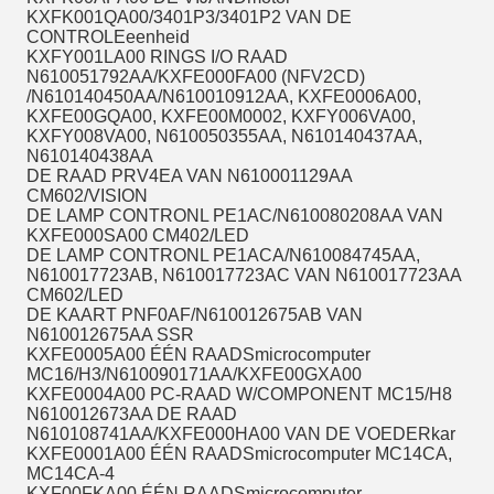
KXFK001QA00/3401P3/3401P2 VAN DE
CONTROLEeenheid
KXFY001LA00 RINGS I/O RAAD
N610051792AA/KXFE000FA00 (NFV2CD)
/N610140450AA/N610010912AA, KXFE0006A00,
KXFE00GQA00, KXFE00M0002, KXFY006VA00,
KXFY008VA00, N610050355AA, N610140437AA,
N610140438AA
DE RAAD PRV4EA VAN N610001129AA
CM602/VISION
DE LAMP CONTRONL PE1AC/N610080208AA VAN
KXFE000SA00 CM402/LED
DE LAMP CONTRONL PE1ACA/N610084745AA,
N610017723AB, N610017723AC VAN N610017723AA
CM602/LED
DE KAART PNF0AF/N610012675AB VAN
N610012675AA SSR
KXFE0005A00 ÉÉN RAADSmicrocomputer
MC16/H3/N610090171AA/KXFE00GXA00
KXFE0004A00 PC-RAAD W/COMPONENT MC15/H8
N610012673AA DE RAAD
N610108741AA/KXFE000HA00 VAN DE VOEDERkar
KXFE0001A00 ÉÉN RAADSmicrocomputer MC14CA,
MC14CA-4
KXF00FKA00 ÉÉN RAADSmicrocomputer