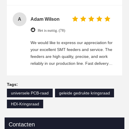
A
Adam Wilson
Het is nuttig. (78)
We would like to express our appreciation for
your excellent SMT feeders and service. The
feeders are high quality, precise, and work
reliably in our production line. Fast delivery
and good packaging ensure that we receive
the feeders on time and in good condition.
Your customer service team is friendly,
Tags:
professional, and always ready to help.
universele PCB-raad
geleide gedrukte kringsraad
Whenever we have technical questions or
HDI-Kringsraad
need to confirm specifications, you reply
quickly and provide detailed answers. This
cooperation has been very smooth, and we will
Contacten
continue to place orders with you.