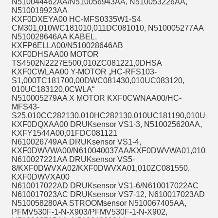
N510044462AA/N510056943AA, N510053226AA,
N510019923AA
KXF0DXEYA00 HC-MFS0335W1-S4
CM301,010WC181010,011DC081010, N510005277AA
N510028646AA KABEL,
KXFP6ELLA00/N510028646AB
KXF0DHSAA00 MOTOR
TS4502N2227E500,010ZC081221,0DHSA
KXF0CWLAA00 Y-MOTOR „HC-RFS103-
S1,000TC181700,00DWC081430,010UC083120,
010UC183120,0CWLA“
N510005279AA X MOTOR KXF0CWNAA00/HC-
MFS43-
S25,010CC282130,010HC282130,010UC181190,010UC1
KXF0DQXAA00 DRUKsensor VS1-3, N510025620AA,
KXFY1544A00,01FDC081121
N610026749AA DRUKsensor VS1-4,
KXF0DWVWA00/N610040037AA/KXF0DWVWA01,010ZC
N610027221AA DRUKsensor VS5-
8/KXF0DWVXA02/KXF0DWVXA01,010ZC081550,
KXF0DWVXA00
N610017022AD DRUKsensor VS1-6/N610017022AC
N610017023AC DRUKsensor VS7-12, N610017023AD
N510058280AA STROOMsensor N510067405AA,
PFMV530F-1-N-X903/PFMV530F-1-N-X902,