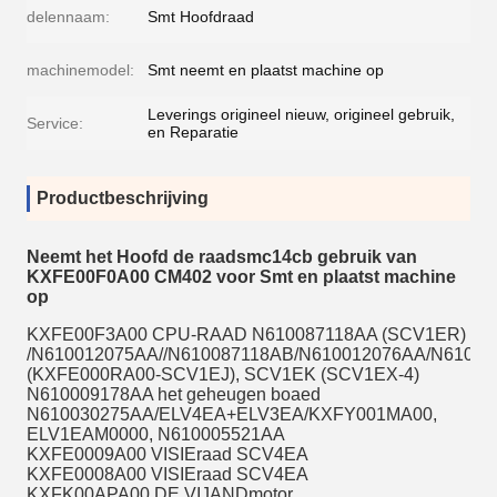
delennaam:
Smt Hoofdraad
machinemodel:
Smt neemt en plaatst machine op
Leverings origineel nieuw, origineel gebruik,
Service:
en Reparatie
Productbeschrijving
Neemt het Hoofd de raadsmc14cb gebruik van
KXFE00F0A00 CM402 voor Smt en plaatst machine
op
KXFE00F3A00 CPU-RAAD N610087118AA (SCV1ER)
/N610012075AA//N610087118AB/N610012076AA/N61008
(KXFE000RA00-SCV1EJ), SCV1EK (SCV1EX-4)
N610009178AA het geheugen boaed
N610030275AA/ELV4EA+ELV3EA/KXFY001MA00,
ELV1EAM0000, N610005521AA
KXFE0009A00 VISIEraad SCV4EA
KXFE0008A00 VISIEraad SCV4EA
KXFK00APA00 DE VIJANDmotor