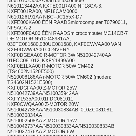
N6610102506AA van de ascontrole
N610113442AA KXFE001RA00 NF18CA-3,
KXFE001RA00, NF18CAM0000
N610126191AA NBC--JC155X-D7
KXFE000KA00 ÉÉN RAADSmicrocomputer T0790011,
NF5ACA-2
KXFE00F0A00 ÉÉN RAADSmicrocomputer MC14CB-7
DE MOTOR N510048981AA,
030TC081680,030UC081680, KXF0CWVAA00 VAN
KXF0DWW9A00 CONVERY
KXF0DGEAA00 R-MOTOR 3W N510042740AA,
01FCC081012, KXFY1499A00
KXF0E1LXA00 R-MOTOR 50W CM402
(TS4602N1520E500)
N510008188AA r-MOTOR 50W CM602 (moden:
TS4602N1521E500)
KXF0DGFAA00 Z-MOTOR 25W
N510042739AA/N510035942AA,
KXFY1535A00,01FDC081011
KXF0CWQAA00 Z-MOTOR 20W
N510042738AA/N510030834AB, 010ZC081081,
N510030834AA
N510002508AA Z-MOTOR 15W
N510042737AA/N510030833AA/N510030833AB
N510027476AA Z-MOTOR 6W