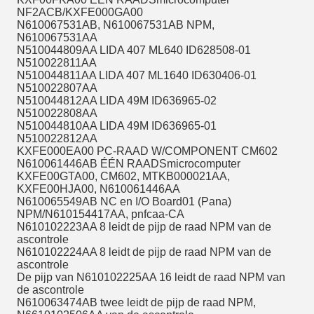
NF2ACB/KXFE000GA00
N610067531AB, N610067531AB NPM,
N610067531AA
N510044809AA LIDA 407 ML640 ID628508-01
N510022811AA
N510044811AA LIDA 407 ML1640 ID630406-01
N510022807AA
N510044812AA LIDA 49M ID636965-02
N510022808AA
N510044810AA LIDA 49M ID636965-01
N510022812AA
KXFE000EA00 PC-RAAD W/COMPONENT CM602
N610061446AB ÉÉN RAADSmicrocomputer
KXFE00GTA00, CM602, MTKB000021AA,
KXFE00HJA00, N610061446AA
N610065549AB NC en I/O Board01 (Pana)
NPM/N610154417AA, pnfcaa-CA
N610102223AA 8 leidt de pijp de raad NPM van de
ascontrole
N610102224AA 8 leidt de pijp de raad NPM van de
ascontrole
De pijp van N610102225AA 16 leidt de raad NPM van
de ascontrole
N610063474AB twee leidt de pijp de raad NPM,