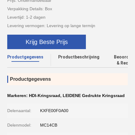
Prijs: Onderhandelbaar
Verpakking Details: Box
Levertijd: 1-2 dagen
Levering vermogen: Levering op lange termijn
Krijg Beste Prijs
Productgegevens
Productbeschrijving
Beoordeli
& Recens
Productgegevens
Markeren:
HDI-Kringsraad
,
LEIDENE Gedrukte Kringsraad
Delenaantal:
KXFE00F0A00
Delenmodel:
MC14CB