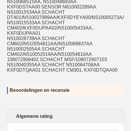
N510068515AA, N510048693AA
KXF0DSTAA00 SENSOR N610002289AA
N510015534AA SCHACHT
DT401/N510037999AA/KXF0DYEYA00/N510005273AA
N510015533AA SCHACHT
CM402/KXF0DUPAA02/N510005433AA,
KXF0DUPAA01
N510028739AA SCHACHT
CM602/N510054811AA//N510069637AA
N510002505AA SCHACHT
CM402/N510052019AA/N510054810AA
108072906402 SCHACHT MSF/108072907103
N510040355AA SCHACHT N510064708AA
KXF0DTQAA01 SCHACHT CM301, KXF0DTQAA00
Beoordelingen en recensie
Algemene rating