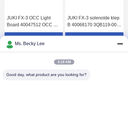
JUKI FX-3 OCC Light
JUKI FX-3 solenoïde klep
Board 40047512 OCC C
B 40068170 3QB119-00-
Light PCB A 40047511
C2AH-FL386377-3 voor
gebruik in SMT-machines
Krijg Beste Prijs
Krijg Beste Prijs
Ms. Becky Lee
3:19 AM
Good day, what product are you looking for?
PING YOU INDUSTRIAL CO.,LTD
info@py-smt.com
86-755-23501556
Ten westen van de tweede verdieping, gebouw 10,