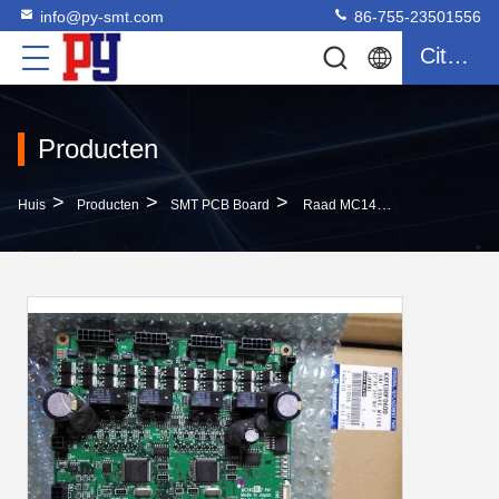
info@py-smt.com
86-755-23501556
Citaat
Producten
>
>
>
Huis
Producten
SMT PCB Board
Raad MC14CB Van PCB Van KXFE00F0A00 CM402 Neemt De Hoofdsmt Voor Smt En Plaatst Machine Op