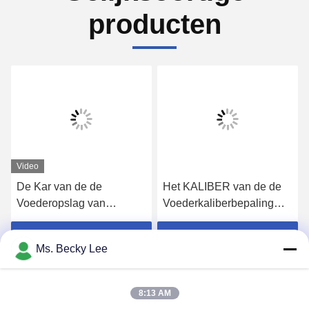
producten
Video
De Kar van de de
Het KALIBER van de de
Voederopslag van
Voederkaliberbepaling
SAMSUNG SM SMT voor
van FUJI NXT, Roestvrij
SMT-de
staaloogst en
Krijg Beste Prijs
Krijg Beste Prijs
Ms. Becky Lee
Assemblagemateriaal van
Plaatsvoeder
PCB
8:13 AM