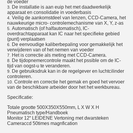
de voeder
De installatie is aan euip het met daadwerkelijk
3.
apparaat en consolidatie in voederbasis
Veilig de aankomstdeel van lenzen, CCD-Camera, het
4.
nauwkeurige micro- controlemechanisme van X, Y, z-as
Automatisch (of halfautomatisch), IC-
5.
overdrachtapparaat kan IC naar het specifieke gebied
(punt) verplaatsen
De eenvoudige kaliberbepaling voor gemakkelijk het
6.
verwijderen van of het nemen van voeder
Het is correctie als meting met CCD-Camera.
7.
De tijdopnemercontrole maakt het pssible om de IC-
8.
tijd van oogst-u te veranderen.
De gebruiksdruk kan in de regelgever en luchtcilinder
9.
controleren.
Controle en correctie het gemak en goed het vervoer
10.
van de beschikbare arbeider door het het werkbureau.
Specificatie:
Totale grootte 500X350X550mm, L X W X H
Pneumatisch type/Handboek
Monitor 12“ LEIDENE Vertoning met dwarsteken
Cameraccd 50times magnfication