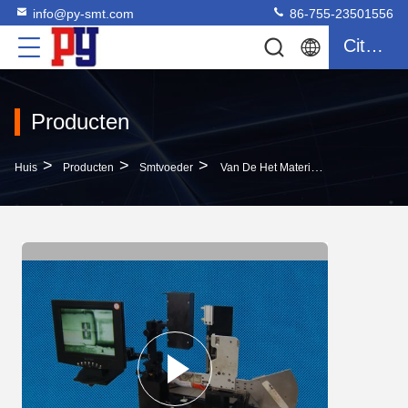
info@py-smt.com
86-755-23501556
Citaat
Producten
>
>
>
Huis
Producten
Smtvoeder
Van De Het Materiaalvoeder Van FUJI CP6 SMT De Kaliberbepalingskaliber Met LEIDENE Goedgekeurde Vertoning ISO