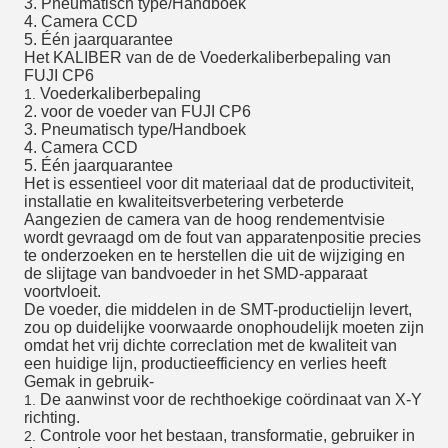
3. Pneumatisch type/Handboek
4. Camera CCD
5. Één jaarquarantee
Het KALIBER van de de Voederkaliberbepaling van
FUJI CP6
Voederkaliberbepaling
1.
2. voor de voeder van FUJI CP6
3. Pneumatisch type/Handboek
4. Camera CCD
5. Één jaarquarantee
Het is essentieel voor dit materiaal dat de productiviteit,
installatie en kwaliteitsverbetering verbeterde
Aangezien de camera van de hoog rendementvisie
wordt gevraagd om de fout van apparatenpositie precies
te onderzoeken en te herstellen die uit de wijziging en
de slijtage van bandvoeder in het SMD-apparaat
voortvloeit.
De voeder, die middelen in de SMT-productielijn levert,
zou op duidelijke voorwaarde onophoudelijk moeten zijn
omdat het vrij dichte correclation met de kwaliteit van
een huidige lijn, productieefficiency en verlies heeft
Gemak in gebruik-
De aanwinst voor de rechthoekige coördinaat van X-Y
1.
richting.
Controle voor het bestaan, transformatie, gebruiker in
2.