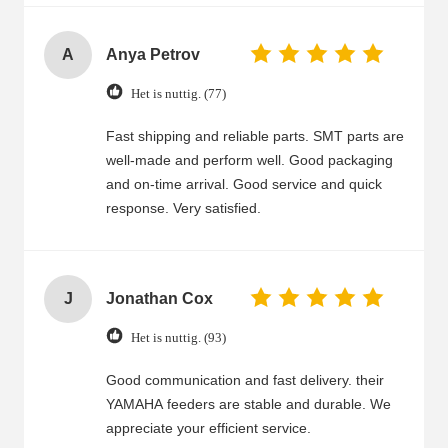
is also impressive—fast delivery, good
communication, and professional support.
A
Anya Petrov
Even when we needed to change some
specifications or track the shipment, your team
Het is nuttig. (77)
handled it promptly. We are satisfied with the
quality and service and will continue to
Fast shipping and reliable parts. SMT parts are
cooperate.
well-made and perform well. Good packaging
and on-time arrival. Good service and quick
response. Very satisfied.
J
Jonathan Cox
Het is nuttig. (93)
Good communication and fast delivery. their
YAMAHA feeders are stable and durable. We
appreciate your efficient service.