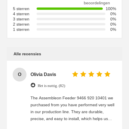
beoordelingen
5 sterren
100%
4 sterren
0%
3 sterren
0%
2 sterren
0%
1 sterren
0%
Alle recensies
O
Olivia Davis
Het is nuttig. (82)
The Assembleon Feeder 9466 920 10401 we
purchased from you have performed very well
in our production line. They are durable,
precise, and easy to install, which helps us
save time and reduce downtime. Your service