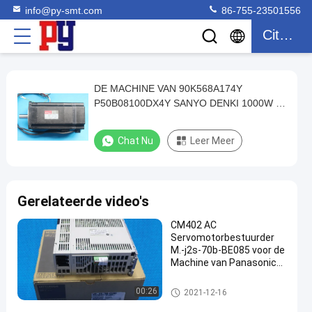
info@py-smt.com
86-755-23501556
Citaat
DE MACHINE VAN 90K568A174Y
DE
P50B08100DX4Y SANYO DENKI 1000W Y
MACHINE
AIXS YAMAHA YV100X
VAN
Chat Nu
Leer Meer
90K568A174Y
P50B08100DX4Y
SANYO
Gerelateerde video's
DENKI
CM402 AC
1000W
Servomotorbestuurder
Y
M.-j2s-70b-BE085 voor de
Machine van Panasonic
AIXS
KME
YAMAHA
servomotorbestuurder
00:26
2021-12-16
YV100X