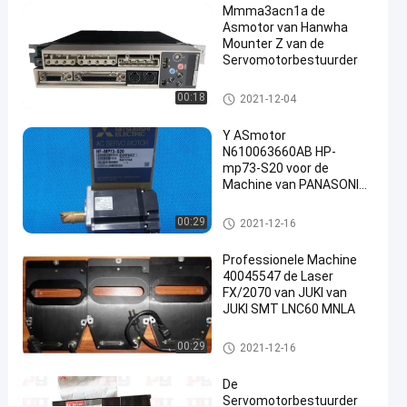
Mmma3acn1a de
Asmotor van Hanwha
Ch
2021-
92
Mounter Z van de
servomotorbestuurder
12-04
Meningen
Servomotorbestuurder
D
servomotorbestuurder
00:18
2021-12-04
#
AC
Y ASmotor
Servo
N610063660AB HP-
Drive
mp73-S20 voor de
#
Machine van PANASONIC
CM101
panasonic
servomotorbestuurder
00:29
2021-12-16
motorbestuurder
#
Professionele Machine
industriële
40045547 de Laser
servomotor
FX/2070 van JUKI van
D
JUKI SMT LNC60 MNLA
E
M
servomotorbestuurder
00:29
2021-12-16
A
C
De
H
Servomotorbestuurder