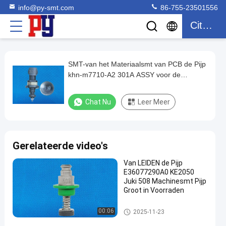
info@py-smt.com
86-755-23501556
Citaat
SMT-van het Materiaalsmt van PCB de Pijp
SMT-
khn-m7710-A2 301A ASSY voor de
van
machine van YAMAHA YS12
het
Chat Nu
Leer Meer
Materiaalsmt
van
PCB
Gerelateerde video's
de
Van LEIDEN de Pijp
Pijp
E36077290A0 KE2050
khn-
Juki 508 Machinesmt Pijp
Groot in Voorraden
m7710-
A2
SMT-Pijp
00:06
2025-11-23
301A