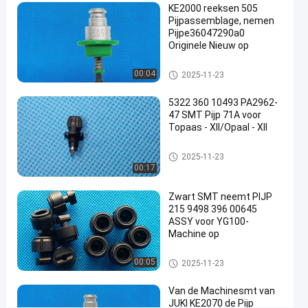
KE2000 reeksen 505
ASSY
Pijpassemblage, nemen
voor
Pijpe36047290a0
Originele Nieuw op
de
machine
SMT-Pijp
00:04
2025-11-23
van
5322 360 10493 PA2962-
YAMAHA
47 SMT Pijp 71A voor
YS12
Topaas - XII/Opaal - Xll
SMT-Pijp
2025-11-23
Chat Nu
2021-
115
SMT-
00:17
Pijp
12-03
Meningen
Deel
Zwart SMT neemt PIJP
215 9498 396 00645
#
ASSY voor YG100-
oogst en
Machine op
plaatspijp
#
SMT-Pijp
00:05
2025-11-23
neem
pijp
Van de Machinesmt van
JUKI KE2070 de Pijp
op