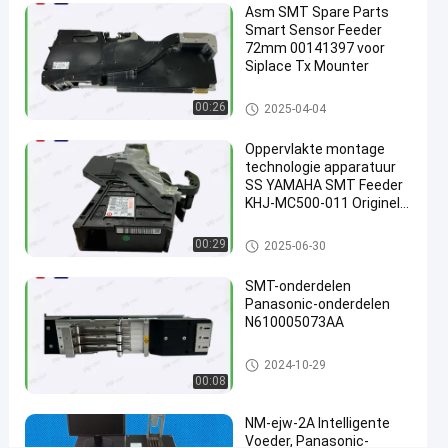
Asm SMT Spare Parts
en
Smart Sensor Feeder
Plaatsmachine
72mm 00141397 voor
Siplace Tx Mounter
Chat Nu
2021-
336
Smtvoeder
00:26
2025-04-04
Smtvoeder
12-16
Meningen
Deel
Oppervlakte montage
#
technologie apparatuur
SS YAMAHA SMT Feeder
intelligente
KHJ-MC500-011 Originele
voeder
nieuwe
#
Smtvoeder
00:29
2025-06-30
oogst en
plaatsvoeder
SMT-onderdelen
#
Panasonic-onderdelen
fuji nxt
N610005073AA
voeder
Smtvoeder
2024-10-29
K
00:08
a
l
NM-ejw-2A Intelligente
i
Voeder, Panasonic-