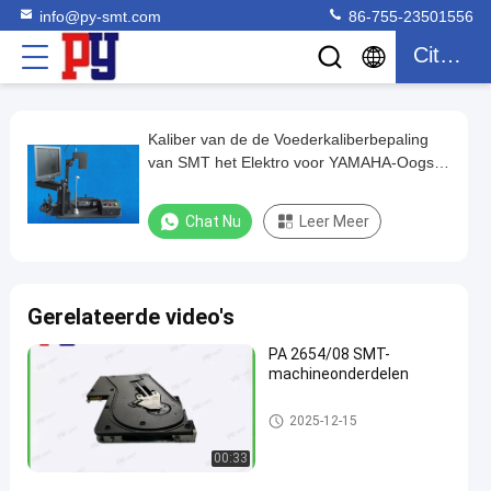
info@py-smt.com
86-755-23501556
Citaat
Kaliber van de de Voederkaliberbepaling
Kaliber
van SMT het Elektro voor YAMAHA-Oogst
van
en Plaatsmachine
de
Chat Nu
Leer Meer
de
Voederkaliberbepaling
van
Gerelateerde video's
SMT
PA 2654/08 SMT-
het
machineonderdelen
Elektro
voor
Smtvoeder
2025-12-15
YAMAHA-
00:33
Oogst