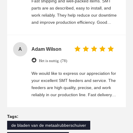
Fast shipping and well-packed items. SMT
parts are as described, easy to install, and
work reliably. They help reduce our downtime
and improve production efficiency. Good
communication and quick response. Reliable
supplier we can trust.
A
Adam Wilson
Het is nuttig. (78)
We would like to express our appreciation for
your excellent SMT feeders and service. The
feeders are high quality, precise, and work
reliably in our production line. Fast delivery
and good packaging ensure that we receive
the feeders on time and in good condition.
Your customer service team is friendly,
Tags:
professional, and always ready to help.
de bladen van de metaalrubberschuiver
Whenever we have technical questions or