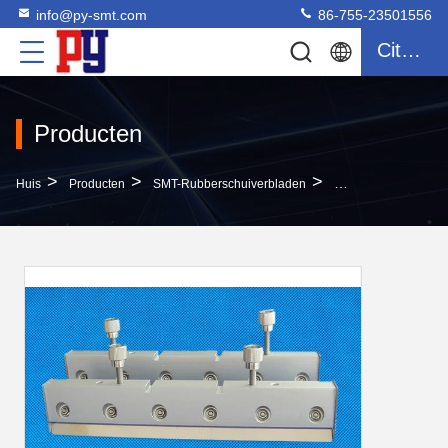
info@py-smt.com
86-755-23501556
Citaat
Producten
>
>
>
Huis
Producten
SMT-Rubberschuiverbladen
Van De Printersmt 