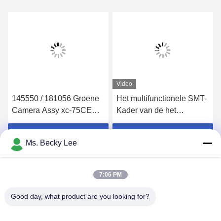
Video
145550 / 181056 Groene
Het multifunctionele SMT-
Camera Assy xc-75CE
Kader van de het
voor SMT-het
Staal Netto Schakelaar
Materiaalprinter van PCB
van Machinedelen voor
Krijg Beste Prijs
Krijg Beste Prijs
Ms. Becky Lee
het Materiaal van de het
Schermdruk
7:06 PM
Good day, what product are you looking for?
PING YOU INDUSTRIAL CO.,LTD