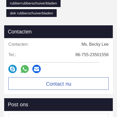
rubberrubberschuiverbladen
need to confirm specifications, you reply
quickly and provide detailed answers. This
dek rubberschuiverbladen
cooperation has been very smooth, and we will
continue to place orders with you.
Contacten
Contacten:
Ms. Becky Lee
Tel.:
86-755-23501556
Contact nu
Post ons