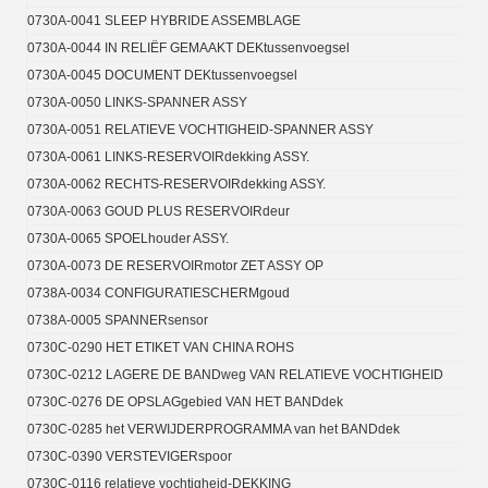
0730A-0041 SLEEP HYBRIDE ASSEMBLAGE
0730A-0044 IN RELIËF GEMAAKT DEKtussenvoegsel
0730A-0045 DOCUMENT DEKtussenvoegsel
0730A-0050 LINKS-SPANNER ASSY
0730A-0051 RELATIEVE VOCHTIGHEID-SPANNER ASSY
0730A-0061 LINKS-RESERVOIRdekking ASSY.
0730A-0062 RECHTS-RESERVOIRdekking ASSY.
0730A-0063 GOUD PLUS RESERVOIRdeur
0730A-0065 SPOELhouder ASSY.
0730A-0073 DE RESERVOIRmotor ZET ASSY OP
0738A-0034 CONFIGURATIESCHERMgoud
0738A-0005 SPANNERsensor
0730C-0290 HET ETIKET VAN CHINA ROHS
0730C-0212 LAGERE DE BANDweg VAN RELATIEVE VOCHTIGHEID
0730C-0276 DE OPSLAGgebied VAN HET BANDdek
0730C-0285 het VERWIJDERPROGRAMMA van het BANDdek
0730C-0390 VERSTEVIGERspoor
0730C-0116 relatieve vochtigheid-DEKKING