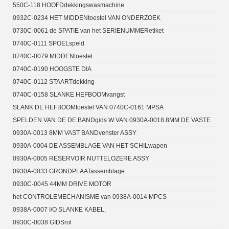
550C-118 HOOFDdekkingswasmachine
0932C-0234 HET MIDDENtoestel VAN ONDERZOEK
0730C-0061 de SPATIE van het SERIENUMMERetiket
0740C-0111 SPOELspeld
0740C-0079 MIDDENtoestel
0740C-0190 HOOGSTE DIA
0740C-0112 STAARTdekking
0740C-0158 SLANKE HEFBOOMvangst
SLANK DE HEFBOOMtoestel VAN 0740C-0161 MPSA
SPELDEN VAN DE DE BANDgids W VAN 0930A-0018 8MM DE VASTE
0930A-0013 8MM VAST BANDvenster ASSY
0930A-0004 DE ASSEMBLAGE VAN HET SCHILwapen
0930A-0005 RESERVOIR NUTTELOZERE ASSY
0930A-0033 GRONDPLAATassemblage
0930C-0045 44MM DRIVE MOTOR
het CONTROLEMECHANISME van 0938A-0014 MPCS
0938A-0007 I/O SLANKE KABEL,
0930C-0038 GIDSrol