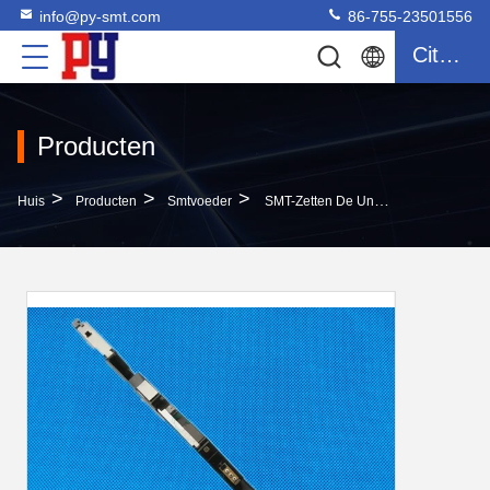
info@py-smt.com
86-755-23501556
Citaat
Producten
>
>
>
Huis
Producten
Smtvoeder
SMT-Zetten De Universele Voeders Van Machinedelen, Oppervlakte 50934904 50934903 Delen Op