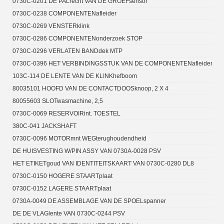
0730C-0201 DE PALrecht VAN DE GROEFsensor
0730C-0238 COMPONENTENafleider
0730C-0269 VENSTERklink
0730C-0286 COMPONENTENonderzoek STOP
0730C-0296 VERLATEN BANDdek MTP
0730C-0396 HET VERBINDINGSSTUK VAN DE COMPONENTENafleider
103C-114 DE LENTE VAN DE KLINKhefboom
80035101 HOOFD VAN DE CONTACTDOOSknoop, 2 X 4
80055603 SLOTwasmachine, 2,5
0730C-0069 RESERVOIRint. TOESTEL
380C-041 JACKSHAFT
0730C-0096 MOTORmnt WEGterughoudendheid
DE HUISVESTING W/PIN ASSY VAN 0730A-0028 PSV
HET ETIKETgoud VAN IDENTITEITSKAART VAN 0730C-0280 DL8
0730C-0150 HOGERE STAARTplaat
0730C-0152 LAGERE STAARTplaat
0730A-0049 DE ASSEMBLAGE VAN DE SPOELspanner
DE DE VLAGlente VAN 0730C-0244 PSV