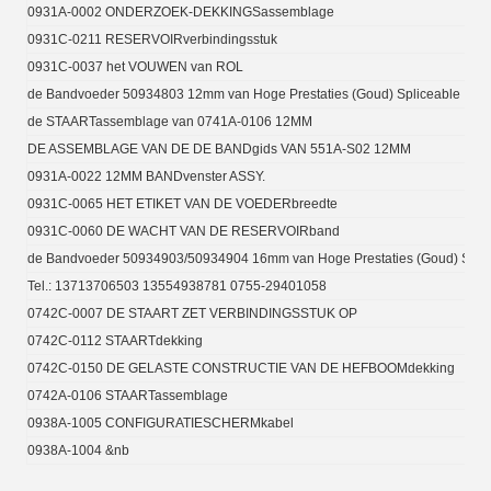
0931A-0002 ONDERZOEK-DEKKINGSassemblage
0931C-0211 RESERVOIRverbindingsstuk
0931C-0037 het VOUWEN van ROL
de Bandvoeder 50934803 12mm van Hoge Prestaties (Goud) Spliceable
de STAARTassemblage van 0741A-0106 12MM
DE ASSEMBLAGE VAN DE DE BANDgids VAN 551A-S02 12MM
0931A-0022 12MM BANDvenster ASSY.
0931C-0065 HET ETIKET VAN DE VOEDERbreedte
0931C-0060 DE WACHT VAN DE RESERVOIRband
de Bandvoeder 50934903/50934904 16mm van Hoge Prestaties (Goud) Spli
Tel.: 13713706503 13554938781 0755-29401058
0742C-0007 DE STAART ZET VERBINDINGSSTUK OP
0742C-0112 STAARTdekking
0742C-0150 DE GELASTE CONSTRUCTIE VAN DE HEFBOOMdekking
0742A-0106 STAARTassemblage
0938A-1005 CONFIGURATIESCHERMkabel
0938A-1004 &nb