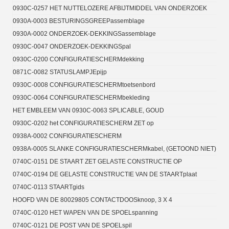
0930C-0257 HET NUTTELOZERE AFBIJTMIDDEL VAN ONDERZOEK
0930A-0003 BESTURINGSGREEPassemblage
0930A-0002 ONDERZOEK-DEKKINGSassemblage
0930C-0047 ONDERZOEK-DEKKINGSpal
0930C-0200 CONFIGURATIESCHERMdekking
0871C-0082 STATUSLAMPJEpijp
0930C-0008 CONFIGURATIESCHERMtoetsenbord
0930C-0064 CONFIGURATIESCHERMbekleding
HET EMBLEEM VAN 0930C-0063 SPLICABLE, GOUD
0930C-0202 het CONFIGURATIESCHERM ZET op
0938A-0002 CONFIGURATIESCHERM
0938A-0005 SLANKE CONFIGURATIESCHERMkabel, (GETOOND NIET)
0740C-0151 DE STAART ZET GELASTE CONSTRUCTIE OP
0740C-0194 DE GELASTE CONSTRUCTIE VAN DE STAARTplaat
0740C-0113 STAARTgids
HOOFD VAN DE 80029805 CONTACTDOOSknoop, 3 X 4
0740C-0120 HET WAPEN VAN DE SPOELspanning
0740C-0121 DE POST VAN DE SPOELspil