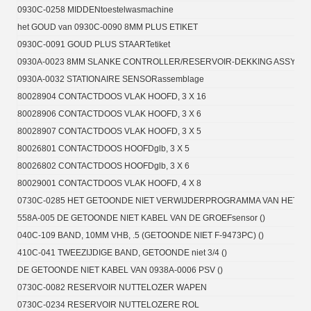
0930C-0258 MIDDENtoestelwasmachine
het GOUD van 0930C-0090 8MM PLUS ETIKET
0930C-0091 GOUD PLUS STAARTetiket
0930A-0023 8MM SLANKE CONTROLLER/RESERVOIR-DEKKING ASSY.
0930A-0032 STATIONAIRE SENSORassemblage
80028904 CONTACTDOOS VLAK HOOFD, 3 X 16
80028906 CONTACTDOOS VLAK HOOFD, 3 X 6
80028907 CONTACTDOOS VLAK HOOFD, 3 X 5
80026801 CONTACTDOOS HOOFDglb, 3 X 5
80026802 CONTACTDOOS HOOFDglb, 3 X 6
80029001 CONTACTDOOS VLAK HOOFD, 4 X 8
0730C-0285 HET GETOONDE NIET VERWIJDERPROGRAMMA VAN HET BAN
558A-005 DE GETOONDE NIET KABEL VAN DE GROEFsensor ()
040C-109 BAND, 10MM VHB, .5 (GETOONDE NIET F-9473PC) ()
410C-041 TWEEZIJDIGE BAND, GETOONDE niet 3/4 ()
DE GETOONDE NIET KABEL VAN 0938A-0006 PSV ()
0730C-0082 RESERVOIR NUTTELOZER WAPEN
0730C-0234 RESERVOIR NUTTELOZERE ROL