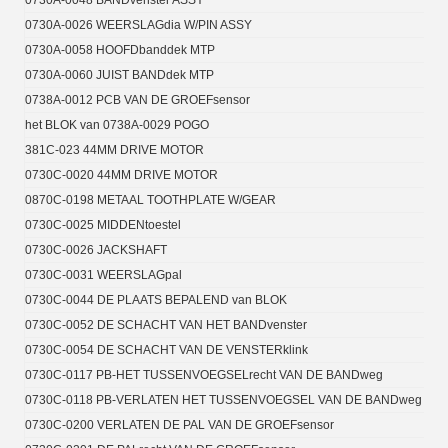
0730A-0048 BANDvenster ASSY
0730A-0026 WEERSLAGdia W/PIN ASSY
0730A-0058 HOOFDbanddek MTP
0730A-0060 JUIST BANDdek MTP
0738A-0012 PCB VAN DE GROEFsensor
het BLOK van 0738A-0029 POGO
381C-023 44MM DRIVE MOTOR
0730C-0020 44MM DRIVE MOTOR
0870C-0198 METAAL TOOTHPLATE W/GEAR
0730C-0025 MIDDENtoestel
0730C-0026 JACKSHAFT
0730C-0031 WEERSLAGpal
0730C-0044 DE PLAATS BEPALEND van BLOK
0730C-0052 DE SCHACHT VAN HET BANDvenster
0730C-0054 DE SCHACHT VAN DE VENSTERklink
0730C-0117 PB-HET TUSSENVOEGSELrecht VAN DE BANDweg
0730C-0118 PB-VERLATEN HET TUSSENVOEGSEL VAN DE BANDweg
0730C-0200 VERLATEN DE PAL VAN DE GROEFsensor