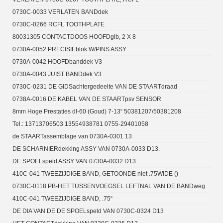
0730C-0033 VERLATEN BANDdek
0730C-0266 RCFL TOOTHPLATE
80031305 CONTACTDOOS HOOFDglb, 2 X 8
0730A-0052 PRECISIEblok W/PINS ASSY
0730A-0042 HOOFDbanddek V3
0730A-0043 JUIST BANDdek V3
0730C-0231 DE GIDSachtergedeelte VAN DE STAARTdraad
0738A-0016 DE KABEL VAN DE STAARTpsv SENSOR
8mm Hoge Prestaties dl-60 (Goud) 7-13“ 50381207/50381208
Tel.: 13713706503 13554938781 0755-29401058
de STAARTassemblage van 0730A-0301 13
DE SCHARNIERdekking ASSY VAN 0730A-0033 D13.
DE SPOELspeld ASSY VAN 0730A-0032 D13
410C-041 TWEEZIJDIGE BAND, GETOONDE niet .75WIDE ()
0730C-0118 PB-HET TUSSENVOEGSEL LEFTNAL VAN DE BANDweg
410C-041 TWEEZIJDIGE BAND, .75“
DE DIA VAN DE DE SPOELspeld VAN 0730C-0324 D13