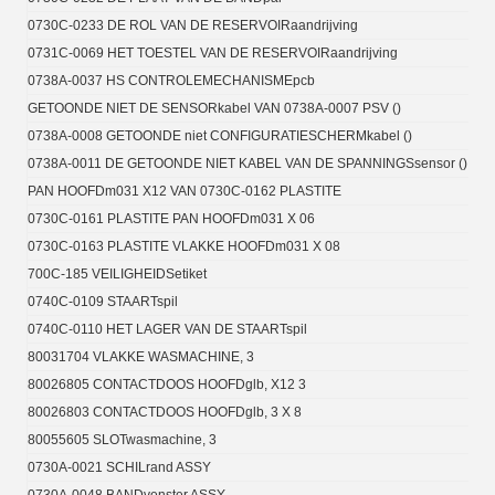
0730C-0233 DE ROL VAN DE RESERVOIRaandrijving
0731C-0069 HET TOESTEL VAN DE RESERVOIRaandrijving
0738A-0037 HS CONTROLEMECHANISMEpcb
GETOONDE NIET DE SENSORkabel VAN 0738A-0007 PSV ()
0738A-0008 GETOONDE niet CONFIGURATIESCHERMkabel ()
0738A-0011 DE GETOONDE NIET KABEL VAN DE SPANNINGSsensor ()
PAN HOOFDm031 X12 VAN 0730C-0162 PLASTITE
0730C-0161 PLASTITE PAN HOOFDm031 X 06
0730C-0163 PLASTITE VLAKKE HOOFDm031 X 08
700C-185 VEILIGHEIDSetiket
0740C-0109 STAARTspil
0740C-0110 HET LAGER VAN DE STAARTspil
80031704 VLAKKE WASMACHINE, 3
80026805 CONTACTDOOS HOOFDglb, X12 3
80026803 CONTACTDOOS HOOFDglb, 3 X 8
80055605 SLOTwasmachine, 3
0730A-0021 SCHILrand ASSY