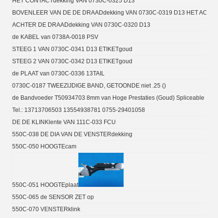
HET CONTACTdekking VAN 0730C-0325 D13
BOVENLEER VAN DE DE DRAADdekking VAN 0730C-0319 D13 HET ACHT
ACHTER DE DRAADdekking VAN 0730C-0320 D13
de KABEL van 0738A-0018 PSV
STEEG 1 VAN 0730C-0341 D13 ETIKETgoud
STEEG 2 VAN 0730C-0342 D13 ETIKETgoud
de PLAAT van 0730C-0336 13TAIL
0730C-0187 TWEEZIJDIGE BAND, GETOONDE niet .25 ()
de Bandvoeder T50934703 8mm van Hoge Prestaties (Goud) Spliceable
Tel.: 13713706503 13554938781 0755-29401058
DE DE KLINKlente VAN 111C-033 FCU
550C-038 DE DIA VAN DE VENSTERdekking
550C-050 HOOGTEcam
550C-051 HOOGTEplaat
550C-065 de SENSOR ZET op
550C-070 VENSTERklink