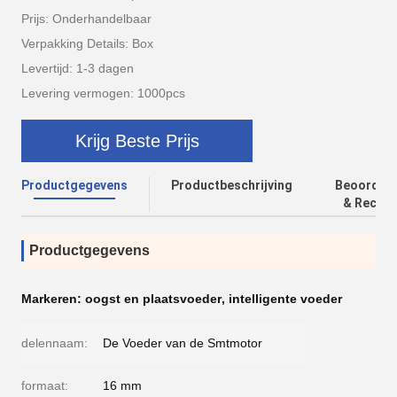
Prijs: Onderhandelbaar
Verpakking Details: Box
Levertijd: 1-3 dagen
Levering vermogen: 1000pcs
Krijg Beste Prijs
Productgegevens
Productbeschrijving
Beoordeli
& Recens
Productgegevens
Markeren:
oogst en plaatsvoeder
,
intelligente voeder
delennaam:
De Voeder van de Smtmotor
formaat:
16 mm