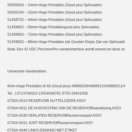
50935004 – 24mm Hoge Prestaties (Goud plus Spliceable)
50935104 – 32mm Hoge Prestaties (Goud plus Spliceable)
51458702 – 44mm Hoge Prestaties (Goud plus Spliceable)
51458802 – 56mm Hoge Prestatiesgoud plus Spliceable)
51458902 – 72mm Hoge Prestaties (Goud plus Spliceable)
51459002 – 88mm Hoge Prestaties (de Gouden Diepe Zak van Spliceable)
Nota: Een 42 VDC PrecisionPro voederinterface wordt vereist om deze voeders 
Universele Voederdelen:
8mm Hoge Prestaties dl-60 (Goud plus) 49889209/49889210/49889211/49
Tel.: 13713706503 13554938781 0755-29401058
0730A-0010 RESERVOIR NUTTELOZERE ASSY
0730A-0011 DE HUISVESTING VAN DE RESERVOIRaandrijving ASSY
0730A-0030 VERLATEN RESERVOIRtussenvoegsel ASSY
0730A-0031 JUIST RESERVOIRtussenvoegsel ASSY
0730A-0040 LINKS-DEKKING MET ETIKET