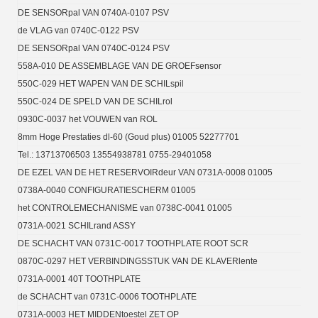
DE SENSORpal VAN 0740A-0107 PSV
de VLAG van 0740C-0122 PSV
DE SENSORpal VAN 0740C-0124 PSV
558A-010 DE ASSEMBLAGE VAN DE GROEFsensor
550C-029 HET WAPEN VAN DE SCHILspil
550C-024 DE SPELD VAN DE SCHILrol
0930C-0037 het VOUWEN van ROL
8mm Hoge Prestaties dl-60 (Goud plus) 01005 52277701
Tel.: 13713706503 13554938781 0755-29401058
DE EZEL VAN DE HET RESERVOIRdeur VAN 0731A-0008 01005
0738A-0040 CONFIGURATIESCHERM 01005
het CONTROLEMECHANISME van 0738C-0041 01005
0731A-0021 SCHILrand ASSY
DE SCHACHT VAN 0731C-0017 TOOTHPLATE ROOT SCR
0870C-0297 HET VERBINDINGSSTUK VAN DE KLAVERlente
0731A-0001 40T TOOTHPLATE
de SCHACHT van 0731C-0006 TOOTHPLATE
0731A-0003 HET MIDDENtoestel ZET OP