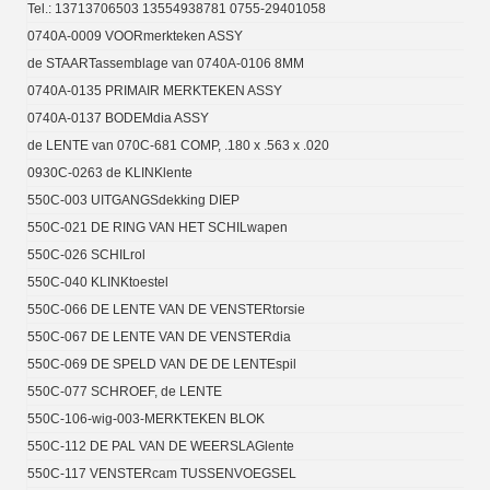
Tel.: 13713706503 13554938781 0755-29401058
0740A-0009 VOORmerkteken ASSY
de STAARTassemblage van 0740A-0106 8MM
0740A-0135 PRIMAIR MERKTEKEN ASSY
0740A-0137 BODEMdia ASSY
de LENTE van 070C-681 COMP, .180 x .563 x .020
0930C-0263 de KLINKlente
550C-003 UITGANGSdekking DIEP
550C-021 DE RING VAN HET SCHILwapen
550C-026 SCHILrol
550C-040 KLINKtoestel
550C-066 DE LENTE VAN DE VENSTERtorsie
550C-067 DE LENTE VAN DE VENSTERdia
550C-069 DE SPELD VAN DE DE LENTEspil
550C-077 SCHROEF, de LENTE
550C-106-wig-003-MERKTEKEN BLOK
550C-112 DE PAL VAN DE WEERSLAGlente
550C-117 VENSTERcam TUSSENVOEGSEL