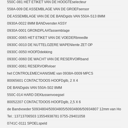
550C-081 HET ETIKET VAN DE HOOGTEselecteur
558A-009 DE ASSEMBLAGE VAN DE GROEFsensor
DE ASSEMBLAGE VAN DE DE BANDgids VAN 550A-S13 8MM
0930A-0022 8MM BANDvenster ASSY
0930A-0001 GRONDPLAATassemblage
0930C-0065 HET ETIKET VAN DE VOEDERbreedte
0930C-0010 DE NUTTELOZERE WAPENlente ZET OP
0930C-0050 HOOFDdekking
0930C-0060 DE WACHT VAN DE RESERVOIRband
0930C-0061 RESERVOIRvloer
het CONTROLEMECHANISME van 0938A-0009 MPCS
80065601 CONTACTDOOS HOOFDglb, 2 X 4
DE BANDgids VAN 550A-S02 8MM
550C-014 HARD DEKtussenvoegsel
80052207 CONTACTDOOS HOOFDglb, 2,5 X 6
de Bandvoeder 50934804/50934805/50934806/50934807 12mm van Hoge Pres
Tel.: 13713706503 13554938781 0755-29401058
0741C-0111 SPOELspeld