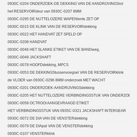
0930C-0204 ONDERZOEK-DE DEKKING VAN DE AANDRIJVINGSrol
het RESERVOIRdeur van 0930C-0207 8MM
0930C-0295 DE NUTTELOZERE WAPENlente ZET OP
0930C-0015 DE KLINK VAN DE RESERVOIRdekking
0930C-0022 HET HANDVAT ZET SPELD OP
0930C-0208 HANDVAT
0930C-0046 HET SLANKE ETIKET VAN DE BANDweg,
0930C-0049 JACKSHAFT
0930C-0078 HOOFDdekking, MPCS
0930C-0053 DE DEKKINGStussenvoegsel VAN DE RESERVOIRklink
de VLOER van 0930C-0296 8MM onderzoek MET WACHT
0930C-0201 ONDERZOEK-AANDRIJVINGSdekking
0930C-0205 HET NUTTELOZERE VERBINDINGSSTUK VAN ONDERZOEK
0930C-0058 OCTROOI AANGEVRAAGD ETIKET
HET VERBINDINGSSTUK VAN 0935C-0321 JACKSHAFT INTERGEAR
0930C-0072 DE DIA VAN DE VENSTERdekking
0930C-0079 DE DIApal VAN DE VENSTERdekking
0930C-0107 VENSTERklink