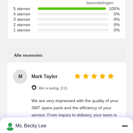
beoordelingen
5 sterren
100%
4 sterren
0%
3 sterren
0%
2 sterren
0%
1 sterren
0%
Alle recensies
M
Mark Taylor
Het is nuttig. (12)
We are very impressed with the quality of your
SMT spare parts and the efficiency of your
service. From inquiry to delivery, your team is
professional and provides accurate information
Ms. Becky Lee
in a timely manner. SMT parts are high