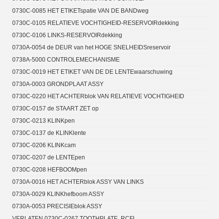
0730C-0085 HET ETIKETspatie VAN DE BANDweg
0730C-0105 RELATIEVE VOCHTIGHEID-RESERVOIRdekking
0730C-0106 LINKS-RESERVOIRdekking
0730A-0054 de DEUR van het HOGE SNELHEIDSreservoir
0738A-5000 CONTROLEMECHANISME
0730C-0019 HET ETIKET VAN DE DE LENTEwaarschuwing
0730A-0003 GRONDPLAAT ASSY
0730C-0220 HET ACHTERblok VAN RELATIEVE VOCHTIGHEID
0730C-0157 de STAART ZET op
0730C-0213 KLINKpen
0730C-0137 de KLINKlente
0730C-0206 KLINKcam
0730C-0207 de LENTEpen
0730C-0208 HEFBOOMpen
0730A-0016 HET ACHTERblok ASSY VAN LINKS
0730A-0029 KLINKhefboom ASSY
0730A-0053 PRECISIEblok ASSY
VERLATEN 0730C-0267 TOOTHPLATE, RCFL