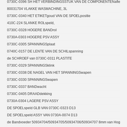
0730C-0396 SH HET VERBINDINGSSTUK VAN DE COMPONENTENafleider
80031704 VLAKKE WASMACHINE, 3L
0730C-0340 HET ETIKETgoud VAN DE SPOELpositie
410C-224 SLANKE ROLspeld,
0730C-0328 HOGERE BANDrol
0730A-0303 HOGERE PSV ASSY
0730C-0305 SPANNINGSplaat
0740C-0157 DE LENTE VAN DE SCHILspanning
de SCHROEF van 0730C-0311 PLASTITE
0730C-0329 SPANNINGSklink
0730C-0338 DE NAGEL VAN HET SPANNINGSwapen
0730C-0330 SPANNINGSwapen
0730C-0337 BANDwacht
0730C-0405 DRAADdekking
0730A-0304 LAGERE PSV ASSY
DE SPOELspeld GLB VAN 0730C-0323 D13
DE SPOELspeld ASSY VAN 0730A-0074 D13
de Bandvoeder 50934704/50934705/50934706/50934707 8mm van Hoge Prest