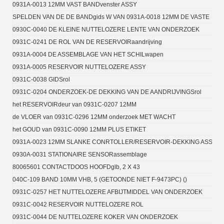
0931A-0013 12MM VAST BANDvenster ASSY
SPELDEN VAN DE DE BANDgids W VAN 0931A-0018 12MM DE VASTE
0930C-0040 DE KLEINE NUTTELOZERE LENTE VAN ONDERZOEK
0931C-0241 DE ROL VAN DE RESERVOIRaandrijving
0931A-0004 DE ASSEMBLAGE VAN HET SCHILwapen
0931A-0005 RESERVOIR NUTTELOZERE ASSY
0931C-0038 GIDSrol
0931C-0204 ONDERZOEK-DE DEKKING VAN DE AANDRIJVINGSrol
het RESERVOIRdeur van 0931C-0207 12MM
de VLOER van 0931C-0296 12MM onderzoek MET WACHT
het GOUD van 0931C-0090 12MM PLUS ETIKET
0931A-0023 12MM SLANKE CONRTOLLER/RESERVOIR-DEKKING ASSY
0930A-0031 STATIONAIRE SENSORassemblage
80065601 CONTACTDOOS HOOFDglb, 2 X 43
040C-109 BAND 10MM VHB, 5 (GETOONDE NIET F-9473PC) ()
0931C-0257 HET NUTTELOZERE AFBIJTMIDDEL VAN ONDERZOEK
0931C-0042 RESERVOIR NUTTELOZERE ROL
0931C-0044 DE NUTTELOZERE KOKER VAN ONDERZOEK