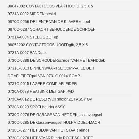
80047002 CONTACTDOOS VLAK HOOFD, 2,5 X 5
0731A-0002 MIDDENtoestel
0870C-0256 DE LENTE VAN DE KLAVERkoepel
0870C-0287 SCHACHT BEHOUDENDE SCHROEF
0731A-0004 STEEG 2 ZET op
80052202 CONTACTDOOS HOOFDglb, 2,5 X 5
0731A-0007 BANDdek
0730C-0388 DE SCHOUDERschroef VAN HET BANDdek
0731C-0013 BINNENWAARTSE COMP-AFLEIDER
DE AFLEIDERpal VAN 0731C-0014 COMP
0731C-0015 LAGERE COMP-AFLEIDER
0730A-0038 HEATSINK MET GAP PAD
0730A-0012 DE RESERVOIRmotor ZET ASSY OP
0730A-0020 SPOELhouder ASSY.
0730C-0276 DE GARAGE VAN HET DEKtussenvoegsel
0730C-0285 DEKtussenvoegsel HULPMIDDEL-MACH
0730C-0277 HET BLOK VAN HET STAARTeinde
0730C-0278 HET STAARTeinde ROOT SCHROEF