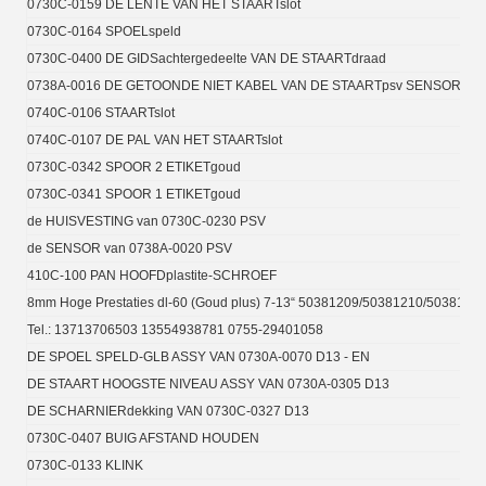
0730C-0159 DE LENTE VAN HET STAARTslot
0730C-0164 SPOELspeld
0730C-0400 DE GIDSachtergedeelte VAN DE STAARTdraad
0738A-0016 DE GETOONDE NIET KABEL VAN DE STAARTpsv SENSOR ()
0740C-0106 STAARTslot
0740C-0107 DE PAL VAN HET STAARTslot
0730C-0342 SPOOR 2 ETIKETgoud
0730C-0341 SPOOR 1 ETIKETgoud
de HUISVESTING van 0730C-0230 PSV
de SENSOR van 0738A-0020 PSV
410C-100 PAN HOOFDplastite-SCHROEF
8mm Hoge Prestaties dl-60 (Goud plus) 7-13“ 50381209/50381210/503812
Tel.: 13713706503 13554938781 0755-29401058
DE SPOEL SPELD-GLB ASSY VAN 0730A-0070 D13 - EN
DE STAART HOOGSTE NIVEAU ASSY VAN 0730A-0305 D13
DE SCHARNIERdekking VAN 0730C-0327 D13
0730C-0407 BUIG AFSTAND HOUDEN
0730C-0133 KLINK