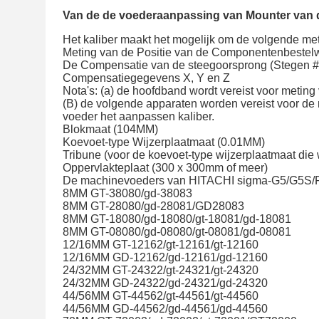
Van de de voederaanpassing van Mounter van d
Het kaliber maakt het mogelijk om de volgende met
Meting van de Positie van de Componentenbestel
De Compensatie van de steegoorsprong (Stegen 
Compensatiegegevens X, Y en Z
Nota's: (a) de hoofdband wordt vereist voor metin
(B) de volgende apparaten worden vereist voor de 
voeder het aanpassen kaliber.
Blokmaat (104MM)
Koevoet-type Wijzerplaatmaat (0.01MM)
Tribune (voor de koevoet-type wijzerplaatmaat die 
Oppervlakteplaat (300 x 300mm of meer)
De machinevoeders van HITACHI sigma-G5/G5S/F
8MM GT-38080/gd-38083
8MM GT-28080/gd-28081/GD28083
8MM GT-18080/gd-18080/gt-18081/gd-18081
8MM GT-08080/gd-08080/gt-08081/gd-08081
12/16MM GT-12162/gt-12161/gt-12160
12/16MM GD-12162/gd-12161/gd-12160
24/32MM GT-24322/gt-24321/gt-24320
24/32MM GD-24322/gd-24321/gd-24320
44/56MM GT-44562/gt-44561/gt-44560
44/56MM GD-44562/gd-44561/gd-44560