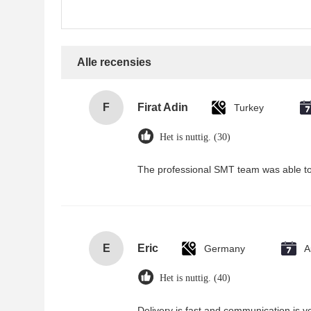
Alle recensies
F
Firat Adin
Turkey
Het is nuttig. (30)
The professional SMT team was able to
E
Eric
Germany
A
Het is nuttig. (40)
Delivery is fast and communication is v