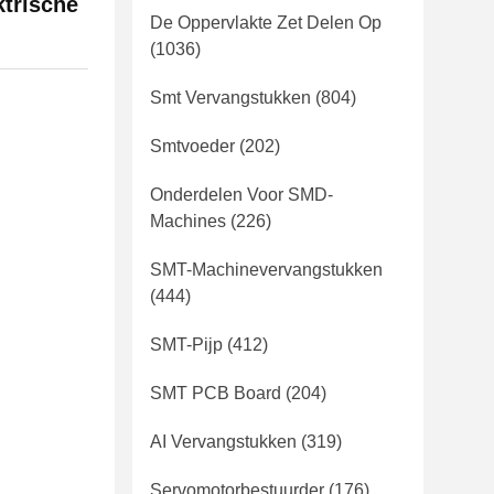
trische
De Oppervlakte Zet Delen Op
(1036)
Smt Vervangstukken
(804)
Smtvoeder
(202)
Onderdelen Voor SMD-
Machines
(226)
SMT-Machinevervangstukken
(444)
SMT-Pijp
(412)
SMT PCB Board
(204)
AI Vervangstukken
(319)
Servomotorbestuurder
(176)