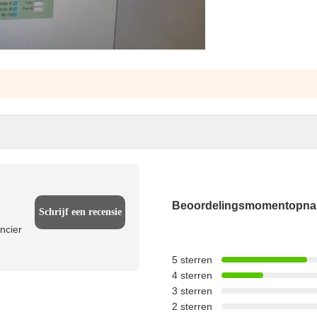
Beoordelingsmomentopn
Schrijf een recensie
ncier
5 sterren
4 sterren
3 sterren
2 sterren