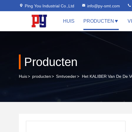
Ping You Industrial Co.,Ltd
info@py-smt.com
HUIS
PRODUCTEN
V
Producten
Huis
>
producten
>
Smtvoeder
>
Het KALIBER Van De De Vo