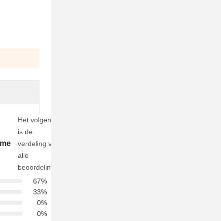
Het volgende
is de
ame
verdeling van
alle
beoordelingen
67%
33%
0%
0%