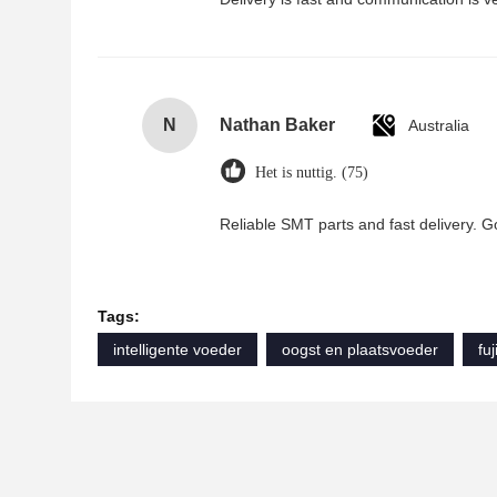
N
Nathan Baker
Australia
Het is nuttig. (75)
Reliable SMT parts and fast delivery. 
Tags:
intelligente voeder
oogst en plaatsvoeder
fu