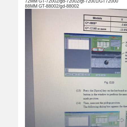
72MM GT-72002/gd-72002/gt-72001/GT72000
88MM GT-88002/gd-88002