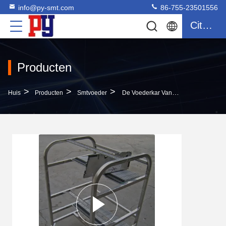
info@py-smt.com
86-755-23501556
Citaat
Producten
>
>
>
Huis
Producten
Smtvoeder
De Voederkar Van JUKI SMT/SMT-Spaander Van Het De Voederkarretje Van Mounter De Opslagkar Voor SIEMENS X Machine