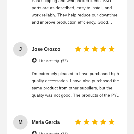
Fast shipping and well-packed items. SMT
parts are as described, easy to install, and
work reliably. They help reduce our downtime
and improve production efficiency. Good
communication and quick response. Reliable
supplier we can trust.
J
Jose Orozco
Het is nuttig. (52)
I'm extremely pleased to have purchased high-
quality accessories. I have also purchased the
same product from other suppliers, but the
quality was not good. The products of the PY
company are of extremely high quality. I highly
recommend that everyone purchase them.
M
Maria Garcia
Het is nuttig. (21)