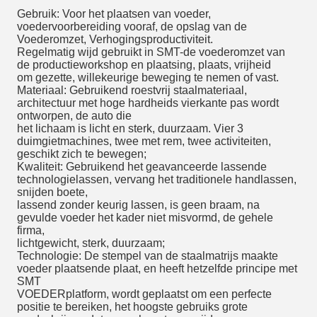
Gebruik: Voor het plaatsen van voeder,
voedervoorbereiding vooraf, de opslag van de
Voederomzet, Verhogingsproductiviteit.
Regelmatig wijd gebruikt in SMT-de voederomzet van
de productieworkshop en plaatsing, plaats, vrijheid
om gezette, willekeurige beweging te nemen of vast.
Materiaal: Gebruikend roestvrij staalmateriaal,
architectuur met hoge hardheids vierkante pas wordt
ontworpen, de auto die
het lichaam is licht en sterk, duurzaam. Vier 3
duimgietmachines, twee met rem, twee activiteiten,
geschikt zich te bewegen;
Kwaliteit: Gebruikend het geavanceerde lassende
technologielassen, vervang het traditionele handlassen,
snijden boete,
lassend zonder keurig lassen, is geen braam, na
gevulde voeder het kader niet misvormd, de gehele
firma,
lichtgewicht, sterk, duurzaam;
Technologie: De stempel van de staalmatrijs maakte
voeder plaatsende plaat, en heeft hetzelfde principe met
SMT
VOEDERplatform, wordt geplaatst om een perfecte
positie te bereiken, het hoogste gebruiks grote