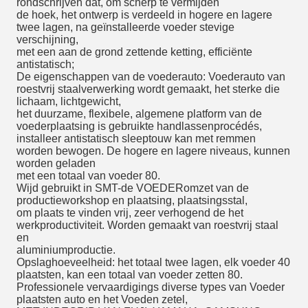
rondschrijven dat, om scherp te vermijden
de hoek, het ontwerp is verdeeld in hogere en lagere
twee lagen, na geïnstalleerde voeder stevige
verschijning,
met een aan de grond zettende ketting, efficiënte
antistatisch;
De eigenschappen van de voederauto: Voederauto van
roestvrij staalverwerking wordt gemaakt, het sterke die
lichaam, lichtgewicht,
het duurzame, flexibele, algemene platform van de
voederplaatsing is gebruikte handlassenprocédés,
installeer antistatisch sleeptouw kan met remmen
worden bewogen. De hogere en lagere niveaus, kunnen
worden geladen
met een totaal van voeder 80.
Wijd gebruikt in SMT-de VOEDERomzet van de
productieworkshop en plaatsing, plaatsingsstal,
om plaats te vinden vrij, zeer verhogend de het
werkproductiviteit. Worden gemaakt van roestvrij staal
en
aluminiumproductie.
Opslaghoeveelheid: het totaal twee lagen, elk voeder 40
plaatsten, kan een totaal van voeder zetten 80.
Professionele vervaardigings diverse types van Voeder
plaatsten auto en het Voeden zetel,