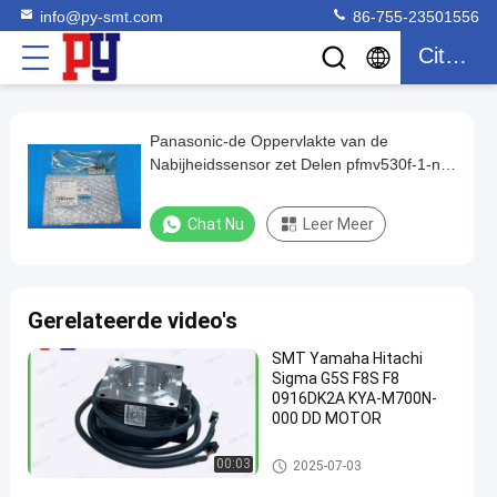
info@py-smt.com
86-755-23501556
Citaat
Panasonic-de Oppervlakte van de
Panasonic-
Nabijheidssensor zet Delen pfmv530f-1-n-
de
X518B N510068515AA op
Oppervlakte
Chat Nu
Leer Meer
van
de
Nabijheidssensor
Gerelateerde video's
zet
SMT Yamaha Hitachi
Delen
Sigma G5S F8S F8
pfmv530f-
0916DK2A KYA-M700N-
000 DD MOTOR
1-
n-
de oppervlakte zet delen op
00:03
2025-07-03
X518B