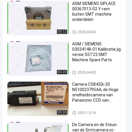
ASM SIEMENS SIPLACE
N510068515AA
00367013-02 Y-rem
op
buiten SMT machine
onderdelen
Chat Nu
de
2021-
74
de oppervlakte zet delen op
00:12
2025-04-03
oppervlakte
12-16
Meningen
zet delen op
Deel
ASM / SIEMENS
#
03034148-01 Kalibratie jig
versie SST23 SMT
smt
Machine Spare Parts
druksensor
#
de oppervlakte zet delen op
00:20
2025-04-02
de
oppervlakte
Camera CS8420i-20
zet
N510023795AA, de Hoge
snelheidscamera van
componenten
Panasonic CCD van
op
CM402 Panasonic
#
de oppervlakte zet delen op
00:26
2021-12-16
kic
thermische
De Camera en de Steun
profiler
van de Smtcamera xc-