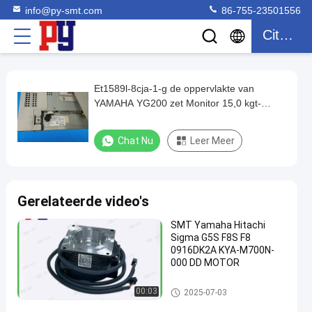
info@py-smt.com
86-755-23501556
Citaat
Et1589l-8cja-1-g de oppervlakte van
Et1589l-
YAMAHA YG200 zet Monitor 15,0 kgt-
8cja-
m5109-032 van de delenaanraking op
1-
Chat Nu
Leer Meer
g
de
oppervlakte
Gerelateerde video's
van
SMT Yamaha Hitachi
YAMAHA
Sigma G5S F8S F8
YG200
0916DK2A KYA-M700N-
000 DD MOTOR
zet
Monitor
de oppervlakte zet delen op
00:03
2025-07-03
15,0