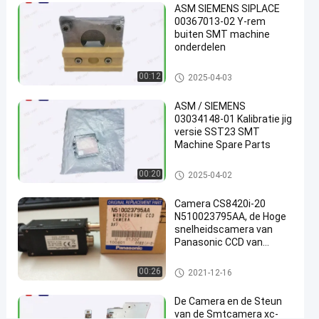
ASM SIEMENS SIPLACE
kgt-
00367013-02 Y-rem
m5109-
buiten SMT machine
onderdelen
032
van
de oppervlakte zet delen op
00:12
2025-04-03
de
ASM / SIEMENS
delenaanraking
03034148-01 Kalibratie jig
op
versie SST23 SMT
Machine Spare Parts
Chat Nu
de
2021-
92
de oppervlakte zet delen op
00:20
2025-04-02
oppervlakte
12-04
Meningen
zet delen op
Deel
Camera CS8420i-20
N510023795AA, de Hoge
#
snelheidscamera van
smt
Panasonic CCD van
druksensor
CM402 Panasonic
#
de oppervlakte zet delen op
00:26
2021-12-16
de
oppervlakte
De Camera en de Steun
van de Smtcamera xc-
zet