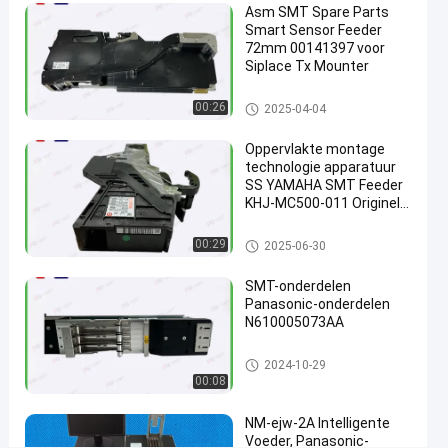
Asm SMT Spare Parts
goedgekeurde
Smart Sensor Feeder
Vertoning
72mm 00141397 voor
Siplace Tx Mounter
ISO
Smtvoeder
00:26
2025-04-04
Chat Nu
2021-
120
Smtvoeder
11-23
Meningen
Oppervlakte montage
Deel
technologie apparatuur
SS YAMAHA SMT Feeder
#
KHJ-MC500-011 Originele
intelligente
nieuwe
Smtvoeder
voeder
00:29
2025-06-30
#
oogst en
SMT-onderdelen
Panasonic-onderdelen
plaatsvoeder
N610005073AA
#
fuji nxt
Smtvoeder
2024-10-29
voeder
00:08
V
a
NM-ejw-2A Intelligente
n
Voeder, Panasonic-