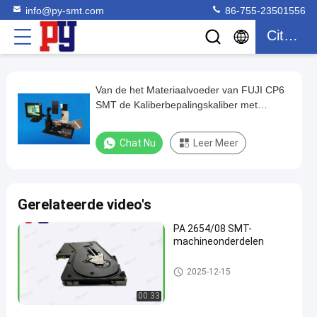
info@py-smt.com
86-755-23501556
Citaat
Van de het Materiaalvoeder van FUJI CP6
Van
SMT de Kaliberbepalingskaliber met
de
LEIDENE goedgekeurde Vertoning ISO
het
Chat Nu
Leer Meer
Materiaalvoeder
van
FUJI
Gerelateerde video's
CP6
PA 2654/08 SMT-
SMT
machineonderdelen
de
Kaliberbepalingskaliber
Smtvoeder
2025-12-15
met
00:33
LEIDENE